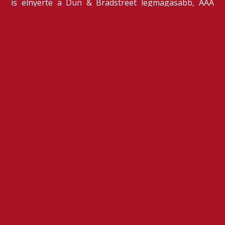
is elnyerte a Dun & Bradstreet legmagasabb, AAA
pénzügyi minősítését, amire -valljuk be- igazán
büszkék vagyunk.
BŐVEBBEN
AZ ELEKTROMOS JÖVŐRŐL