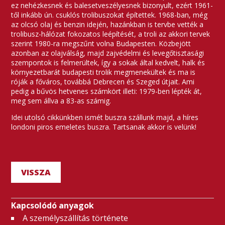
ez nehézkesnek és balesetveszélyesnek bizonyult, ezért 1961-
től inkább ún. csuklós trolibuszokat építettek. 1968-ban, még
az olcsó olaj és benzin idején, hazánkban is tervbe vették a
trolibusz-hálózat fokozatos leépítését, a troli az akkori tervek
szerint 1980-ra megszűnt volna Budapesten. Közbejött
azonban az olajválság, majd zajvédelmi és levegőtisztasági
szempontok is felmerültek, így a sokak által kedvelt, halk és
környezetbarát budapesti trolik megmenekültek és ma is
róják a főváros, továbbá Debrecen és Szeged útjait. Ami
pedig a bűvös hetvenes számkört illeti: 1979-ben lépték át,
meg sem állva a 83-as számig.
Idei utolsó cikkünkben ismét buszra szállunk majd, a híres
londoni piros emeletes buszra. Tartsanak akkor is velünk!
VISSZA
Kapcsolódó anyagok
A személyszállítás története