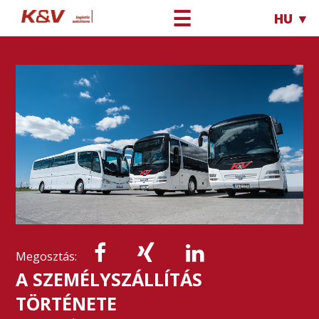
☰
HU ▼
Megosztás:
A SZEMÉLYSZÁLLÍTÁS
TÖRTÉNETE