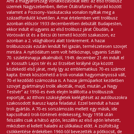
Ami a magyarországi vonatkozásokat illeti: az első trolibusz
üzemek Nagyszebenben, illetve Ótátrafüred–Poprád között
valamint a Pozsony–Vaskutacska vonalon nyíltak meg a
századfordulót követően. A mai értelemben vett trolibusz
azonban először 1933 decemberében debütált Budapesten,
ekkor indult el ugyanis az első trolibusz járat Óbudán, a
Vörösvári út és a Bécsi úti temető közötti szakaszon, ez
azonban a 2. világháború alatt tönkrement. A hazai
trolibuszozás ezután lendült fel igazán, természetesen szovjet
mintára. A nyitódátum sem volt hétköznapi, ugyanis Sztálin
70. születésnapja alkalmából, 1949. december 21-én indult el
a Kossuth Lajos tér és az Erzsébet királyné útja között
közlekedő első járat, mely így az emblematikus 70-es számot
kapta. Ennek köszönhető a troli-vonalak hagyományossá vált,
70-el kezdődő számozása is. A hazai járműparkot kezdetben
szovjet gyártmányú trolik alkották, majd, miután „a Nagy
Testvér” az 1950-es évek elején leállította a trolibuszok
exportját, az itthoni szükségletek kielégítését az autóbuszokra
szakosodott Ikarusz kapta feladatul. Ezzel beindult a hazai
troli-gyártás. A 70-es sorszámozás mellett egy másik, ide
kapcsolható troli-történeti érdekesség, hogy 1958 után
felszállni csak a hátsó ajtón, leszállni az első ajtón lehetett,
miközben el kellett haladni az ülőkalauz előtt. A zsúfoltság
csökkentése érdekében 1960-tól bevezették a pótkocsit, de