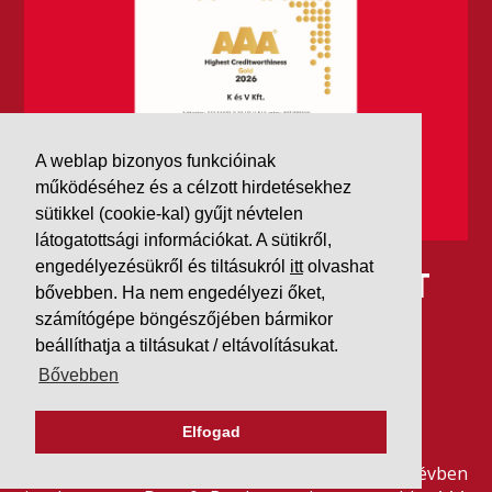
A weblap bizonyos funkcióinak
működéséhez és a célzott hirdetésekhez
sütikkel (cookie-kal) gyűjt névtelen
látogatottsági információkat. A sütikről,
engedélyezésükről és tiltásukról
itt
olvashat
IDÉN IS AAA MINŐSÍTÉST
bővebben. Ha nem engedélyezi őket,
KAPOTT A K&V A DUN &
számítógépe böngészőjében bármikor
beállíthatja a tiltásukat / eltávolításukat.
BRADSTREETTŐL
Bővebben
2026. július 21.
Elfogad
Szeretjük az ismétléseket: vállalatunk ebben az évben