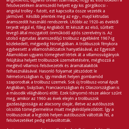
felsővezetéken áramszedő helyett egy kis görgőkocsi -
angolul trolley - futott, ezt kapcsolta össze vezeték a
járművel. Később jelentek meg az egy-, majd kétrudas
áramszedőt használó rendszerek. Utóbbi az 1920-as évektől
terjedt végül el, főleg Angliából. Itt készült az első, sűrített
levegő által mozgatott önműködő ajtós szerelvény is. Az
utolsó egyrudas áramszedőjű trolibusz egyébként 1967-ig
közlekedett, mégpedig Norvégiában. A trolibuszok fénykora
egybeesett a villamoshálózatok hanyatlásával, az Egyesült
Államokban ugyanis tömegével tértek át a villamosvágányok
felújítása helyett trolibuszok üzemeltetésére, méghozzá a
meglévő villamos-felsővezeték és áramátalakítók
felhasználásával. Hasonló folyamat játszódott le
Németországban is, így mindkét helyen gombamód
szaporodtak a trolibusz üzemek. Sok új trolibusz-vonal épült
Angliában, Svájcban, Franciaországban és Olaszországban is
a második világháború előtt. Ezek túlnyomó része akkor szűnt
meg, amikor az 1960-as évek elején a trolibuszok
gazdaságossága az alacsony olajár, illetve az autóbuszok
olcsóbb tömegtermelése miatt megkérdőjeleződött. Így a
trolibuszokat a legtöbb helyen autóbuszok váltották fel, a
felsővezetéket pedig eltávolították.