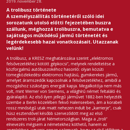
2019. november 28.
A trolibusz története
A személyszállítás történetéről szóló idei
sorozatunk utolsó előtti fejezetében buszra
szállunk, méghozzá trolibuszra, bemutatva e
sajátságos működésű jármű történetét és
legérdekesebb hazai vonatkozásait. Utazzanak
velünk!
A trolibusz, a KRESZ meghatározása szerint „elektromos
felsővezetékhez kötött gépkocsi”, melynek rendeltetése a
közforgalmú autóbuszokéhoz hasonló: olyan közúti
tömegközlekedési elektromos hajtású, gumikerekes jármű,
amelyet áramszedők kapcsolnak a felsővezetékhez, amiből a
mozgáshoz szükséges energiát kapja. Megalkotója nem más
volt, mint Werner von Siemens, a világhírű német feltaláló és
gyáralapító. Az első ilyen jellegű járművet 1882-ben helyezték
üzembe a Berlin közelében fekvő Halenseeben, ám a korabeli
rossz minőségű utak miatt nehezen indult be „karrierje”, csak
húsz esztendővel később szerveződött meg az első
rendszeres troli-járat Németországban. Maga a „troli”
elnevezés mégsem a németekhez köthető, hanem az
angolokhoz, ugyanis onnan származik, hogy az első időkben a