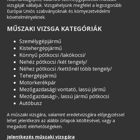
vizsgáját vállaljuk. Vizsgahelyünk megfelel a legszigorúbb
Európai Uniós szabványoknak és környezetvédelmi
követelményeknek.
MŰSZAKI VIZSGA KATEGÓRIÁK
Személygépjármű
Kistehergépjármű
Könnyű pótkocsi /lakókocsi/
Nehéz pótkocsi /két tengely/
Néhez pótkocsi /kettőnél több tengely/
Tehergépjármű
Motorkerékpár
Mezőgazdasági vontató, lassú jármű
Mezőgazdasági-, lassú jármű pótkocsi
Autóbusz
A műszaki vizsgára, valamint eredetvizsgára előjegyzéssel
lehet jelentkezni az alábbi űrlapok kitöltésével, vagy a
megadott elérhetőségeken.
Jelentkezés műszaki vizsgára