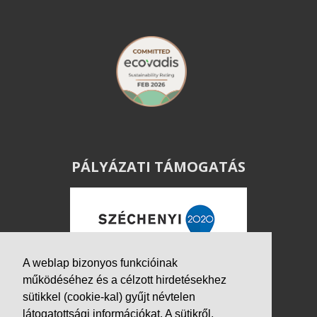
PÁLYÁZATI TÁMOGATÁS
A weblap bizonyos funkcióinak
működéséhez és a célzott hirdetésekhez
sütikkel (cookie-kal) gyűjt névtelen
látogatottsági információkat. A sütikről,