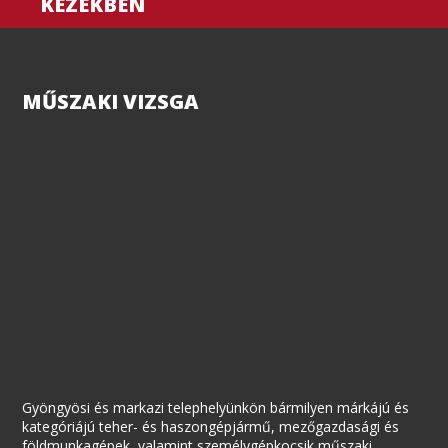
KEZEKBEN
MŰSZAKI VIZSGA
Gyöngyösi és markazi telephelyünkön bármilyen márkájú és
kategóriájú teher- és haszongépjármű, mezőgazdasági és
földmunkagépek, valamint személygépkocsik műszaki