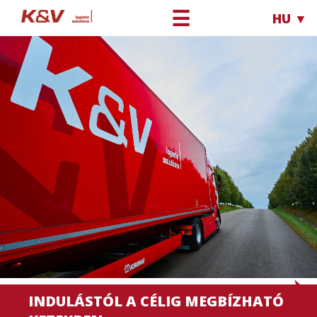
☰
HU ▼
INDULÁSTÓL A CÉLIG MEGBÍZHATÓ