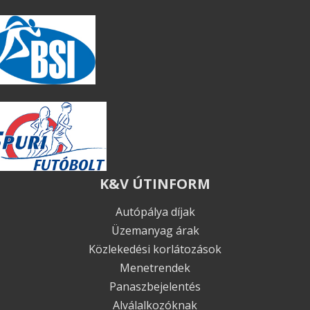
K&V ÚTINFORM
Autópálya díjak
Üzemanyag árak
Közlekedési korlátozások
Menetrendek
Panaszbejelentés
Alválalkozóknak