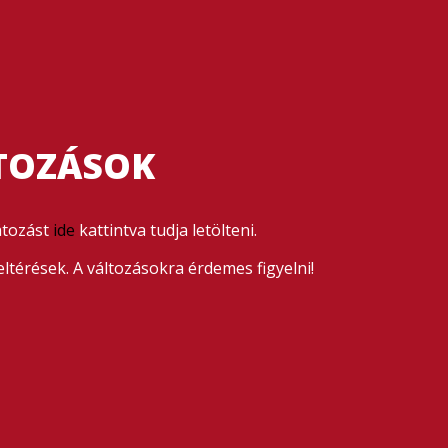
TOZÁSOK
átozást
ide
kattintva tudja letölteni.
ltérések. A változásokra érdemes figyelni!