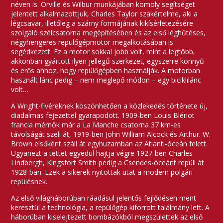
néven is. Orville és Wilbur munkájában komoly segítséget
jelentett alkalmazottjuk, Charles Taylor szakértelme, aki a
légcsavar, illetőleg a szárny formájának kikísérletezésére
szolgáló szélcsatorna megépítésében és az első léghűtéses,
négyhengeres repülőgépmotor megalkotásában is
segédkezett. Ez a motor sokkal jobb volt, mint a legtöbb,
akkoriban gyártott ilyen jellegű szerkezet, egyszerre könnyű
és erős ahhoz, hogy repülőgépben használják. A motorban
használt lánc pedig – nem meglepő módon – egy biciklilánc
volt…
A Wright-fivéreknek köszönhetően a közlekedés története új,
diadalmas fejezettel gyarapodott. 1909-ben Louis Blériot
francia mérnök már a La Manche csatorna 37 km-es
távolságát szeli át, 1919-ben John William Alcock és Arthur. W.
Brown elsőként száll át egyhuzamban az Atlanti-óceán felett.
Ugyanezt a tettet egyedül hajtja végre 1927-ben Charles
Lindbergh, Kingsfort Smith pedig a Csendes-óceánt repüli át
1928-ban. Ezek a sikerek nyitottak utat a modern polgári
repülésnek.
Az első világháborúban ráadásul jelentős fejlődésen ment
keresztül a technológia, a repülőgép kiforrott találmány lett. A
háborúban kiselejtezett bombázókból megszülettek az első