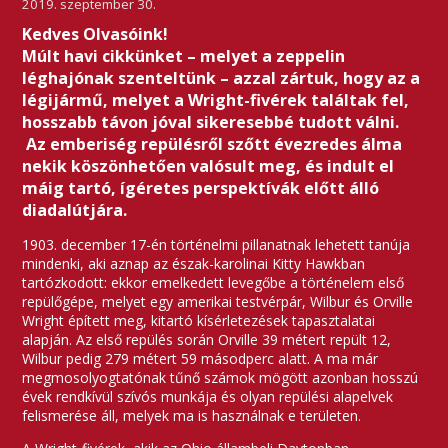
2019. szeptember 30.
Kedves Olvasóink!
Múlt havi cikkünket – melyet a zeppelin
léghajónak szenteltünk – azzal zártuk, hogy az a
légijármű, melyet a Wright-fivérek találtak fel,
hosszabb távon jóval sikeresebbé tudott válni.
Az emberiség repülésről szőtt évezredes álma
nekik köszönhetően valósult meg, és indult el
máig tartó, ígéretes perspektívák előtt álló
diadalútjára.
1903. december 17-én történelmi pillanatnak lehetett tanúja
mindenki, aki aznap az észak-karolinai Kitty Hawkban
tartózkodott: ekkor emelkedett levegőbe a történelem első
repülőgépe, melyet egy amerikai testvérpár, Wilbur és Orville
Wright épített meg, kitartó kísérletezések tapasztalatai
alapján. Az első repülés során Orville 39 métert repült 12,
Wilbur pedig 279 métert 59 másodperc alatt. A ma már
megmosolyogtatónak tűnő számok mögött azonban hosszú
évek rendkívül szívós munkája és olyan repülési alapelvek
felismerése áll, melyek ma is használnak e területen.