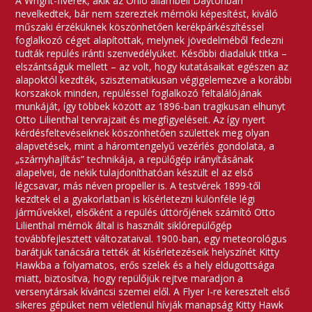
A Wright-fivérek, akik az Ohio állambeli Daytonban
nevelkedtek, bár nem szereztek mérnöki képesítést, kiváló
műszaki érzéküknek köszönhetően kerékpárkészítéssel
foglalkozó céget alapítottak, melynek jövedelméből fedezni
tudták repülés iránti szenvedélyüket. Későbbi diadaluk titka –
elszántságuk mellett – az volt, hogy kutatásaikat egészen az
alapoktól kezdték, szisztematikusan végigelemezve a korábbi
korszakok minden, repüléssel foglalkozó feltalálójának
munkáját, így többek között az 1896-ban tragikusan elhunyt
Otto Lilienthal tervrajzait és megfigyeléseit. Az így nyert
kérdésfeltevéseiknek köszönhetően születtek meg olyan
alapvetések, mint a háromtengelyű vezérlés gondolata, a
„szárnyhajlítás” technikája, a repülőgép irányításának
alapelvei, de nekik tulajdoníthatóan készült el az első
légcsavar, más néven propeller is. A testvérek 1899-től
kezdtek el a gyakorlatban is kísérletezni különféle légi
járművekkel, elsőként a repülés úttörőjének számító Otto
Lilienthal mérnök által is használt siklórepülőgép
továbbfejlesztett változataival. 1900-ban, egy meteorológus
barátjuk tanácsára tették át kísérletezéseik helyszínét Kitty
Hawkba a folyamatos, erős szelek és a hely eldugottsága
miatt, biztosítva, hogy repülőjük rejtve maradjon a
versenytársak kíváncsi szemei elől. A Flyer I-re keresztelt első
sikeres gépüket nem véletlenül hívják manapság Kitty Hawk