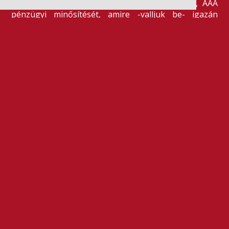
is elnyerte a Dun & Bradstreet legmagasabb, AAA
pénzügyi minősítését, amire -valljuk be- igazán
büszkék vagyunk.
BŐVEBBEN
AZ ELEKTROMOS JÖVŐRŐL