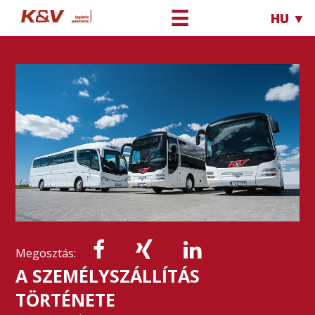
☰
HU ▼
Megosztás:
A SZEMÉLYSZÁLLÍTÁS
TÖRTÉNETE