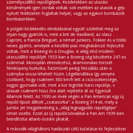
személyszállító repülőgépek. Kezdetekben az utazási
körülmények igen zordak voltak: sok esetben az utasok a gép
nyitott fedélzetén foglaltak helyet, vagy az egykori bombázók
bombaterében.
A polgári közlekedés elindulásával együtt születtek meg az
olyan nagy gyártók is, mint a brit de Havilland, az olasz
Caproni, a francia Breguet, a német Junkers, Fokker és a többi
neves gyártó, amelyek a későbbi piac meghatározó fejlesztői
voltak, mint a Boeing és a Douglas. A világ első modern
utasszállító repülőjét 1933-ban a Boeing cég készítette 247-es
számmal. Monoplán elrendezésű, áramvonalas törzsét
fémköpeny burkolta, futóművét pedig felszállás után a
szárnyba vissza lehetett húzni. Légellenállása így annyira
csökkent, hogy csaknem 300 km/h lett a csúcssebessége,
vagyis gyorsabb volt, mint a kor legtöbb harci repülője, s
utasait csaknem húsz óra alatt repítette át az Egyesült
Államok felett. Az 1930-as évek végén a Pan American egy új
repülő típust állított „csatasorba”: a Boeing 314-et, mely a
Jumbo Jet megjelenéséig a „világ legnagyobb repülőgépe”
címet viselte. Ezzel az új repülőcsónakkal a Pan Am 1939-ben
beindította atlanti-óceáni járatát.
A második világháború hadászati célú kutatásai és fejlesztései