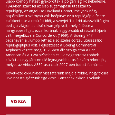
újabb komoly hatást gyakoroltak a polgári légi közlekedésre.
1949-ben szállt fel az első sugárhajtású utasszállító
repülőgép, az angol De Havilland Comet, melynek négy
hajtóműve a szárnyba volt beépítve: ez a repülőgép a felére
csökkentette a repülési időt; a szovjet Tu–144 utasszállító gép
pedig a világon az első olyan gép volt, mely átlépte a
hangsebességet, ezzel korának leggyorsabb utasszállítójává
vált, megelőzve a Concorde-ot (1969). A Boeing 747,
becenevén a „Jumbo Jet” az első széles-törzsű utasszállító
repülőgéptípus volt. Fejlesztését a Boeing Commercial
Airplanes kezdte meg, 1970-ben állt szolgálatba a Pan
American és a TWA színeiben és 37 évig tartotta többek
között az egy járaton ülő legnagyobb utaslétszám rekordját,
melyet az Airbus A380-asa csak 2007-ben tudott felmúlni…
Következő cikkünkben visszatérünk majd a földre, hogy trolira
ülve nosztalgiázzunk egy kicsit. Tartsanak akkor is velünk!
VISSZA