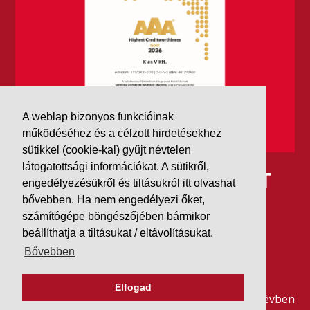
A weblap bizonyos funkcióinak
működéséhez és a célzott hirdetésekhez
sütikkel (cookie-kal) gyűjt névtelen
látogatottsági információkat. A sütikről,
IDÉN IS AAA MINŐSÍTÉST
engedélyezésükről és tiltásukról
itt
olvashat
bővebben. Ha nem engedélyezi őket,
KAPOTT A K&V A DUN &
számítógépe böngészőjében bármikor
BRADSTREETTŐL
beállíthatja a tiltásukat / eltávolításukat.
Bővebben
2026. július 21.
Elfogad
Szeretjük az ismétléseket: vállalatunk ebben az évben