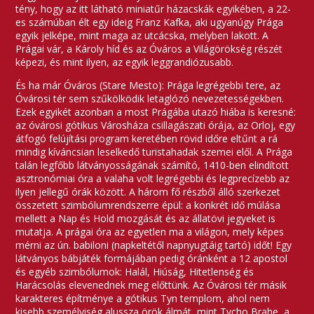
tény, hogy az itt látható miniatűr házacskák egyikében, a 22-
es számúban élt egy ideig Franz Kafka, aki ugyanúgy Prága
egyik jelképe, mint maga az utcácska, melyben lakott. A
Prágai vár, a Károly híd és az Óváros a Világörökség részét
képezi, és mint ilyen, az egyik leggrandiózusabb.
És ha már Óváros (Stare Mesto): Prága legrégebbi tere, az
Óvárosi tér sem szűkölködik letaglózó nevezetességekben.
Ezek egyikét azonban a most Prágába utazó hiába is keresné:
az óvárosi gótikus Városháza csillagászati órája, az Orloj, egy
átfogó felújítási program keretében rövid időre eltűnt a rá
mindig kíváncsian leselkedő turistahadak szemei elől. A Prága
talán legfőbb látványosságának számító, 1410-ben elindított
asztronómiai óra a valaha volt legrégebbi és legprecízebb az
ilyen jellegű órák között. A három fő részből álló szerkezet
összetett szimbólumrendszerre épül: a konkrét idő múlása
mellett a Nap és Hold mozgását és az állatövi jegyeket is
mutatja. A prágai óra az egyetlen ma a világon, mely képes
mérni az ún. babiloni (napkeltétől napnyugtáig tartó) időt! Egy
látványos bábjáték formájában pedig óránként a 12 apostol
és egyéb szimbólumok: Halál, Hiúság, Hitetlenség és
Harácsolás elevenednek meg előttünk. Az Óvárosi tér másik
karakteres építménye a gótikus Tyn templom, ahol nem
kisebb személyiség alussza örök álmát, mint Tycho Brahe, a