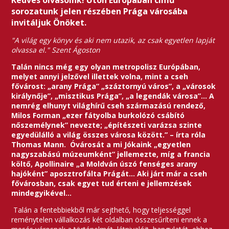
Kedves olvasóink! Úton Európában című
sorozatunk jelen részében Prága városába
invitáljuk Önöket.
"A világ egy könyv és aki nem utazik, az csak egyetlen lapját
olvassa el." Szent Ágoston
Talán nincs még egy olyan metropolisz Európában,
melyet annyi jelzővel illettek volna, mint a cseh
fővárost: „arany Prága” „száztornyú város”, a „városok
királynője”, „misztikus Prága”, „a legendák városa”… A
nemrég elhunyt világhírű cseh származású rendező,
Milos Forman „ezer fátyolba burkolózó csábító
nőszemélynek” nevezte; „építészeti varázsa szinte
egyedülálló a világ összes városa között.” – írta róla
Thomas Mann. Óvárosát a mi Jókaink „egyetlen
nagyszabású múzeumként” jellemezte, míg a francia
költő, Apollinaire „a Moldván úszó fenséges arany
hajóként” aposztrofálta Prágát… Aki járt már a cseh
fővárosban, csak egyet tud érteni e jellemzések
mindegyikével…
Talán a fentebbiekből már sejthető, hogy teljességgel
reménytelen vállalkozás két oldalban összesűríteni ennek a