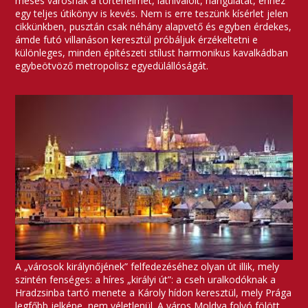
mesés városnak a történelmét, látnivalóit, hangulatát, ehhez
egy teljes útikönyv is kevés. Nem is erre teszünk kísérlet jelen
cikkünkben, pusztán csak néhány alapvető és egyben érdekes,
ámde futó villanáson keresztül próbáljuk érzékeltetni e
különleges, minden építészeti stílust harmonikus kavalkádban
egybeötvöző metropolisz egyedülállóságát.
A „városok királynőjének” felfedezéséhez olyan út illik, mely
szintén fenséges: a híres „királyi út”: a cseh uralkodóknak a
Hradzsinba tartó menete a Károly hídon keresztül, mely Prága
legfőbb jelképe, nem véletlenül. A város Moldva folyó fölött