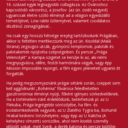
16. század egyik legnagyobb csillagásza. Az Óvároshoz
kapcsolódó városrész, a Josefov (az ún. zsidó negyed)
ugyancsak életre szóló élményt ad a világon egyedülálló
temetőjével, Löw rabbi Gólemjével, valamint csodálatos
díszítésű zsinagógáival...
Ha csak egy hosszú hétvége erejéig tartózkodunk Prágában,
akkor is feltétlen merítkezzünk meg az ún. Kisoldal (Malá
Strana) zegzugos utcák, gyönyörű templomok, paloták és
palotakertek nyújtotta szépségeiben. És persze „Prága
Velencéjét” a Kampa-szigetet se kerülje ki az, aki némi
megnyugvásra, idillre, festői harmóniára vágyik, vagy épp
Mission Impossible rajongó, a film egyes jeleneteit ugyanis itt
forgatták.
Ha pedig megszomjaznánk prágai sétánk során, cseppet sem
kell aggódnunk! „Bohémia” fővárosa feledhetetlen
gasztronómiai élményt nyújt, főként igényes sörkedvelőknek.
Ha a történelem iránt érdeklődünk, betérhetünk pl. az U
Flekuba, Prága legrégebbi sörözőjébe, ha film- és
irodalomkedvelők vagyunk, az U Zlatého Tygra-ba, Bohumil
Hrabal kedvenc törzshelyére, vagy épp az U Kalicha (A
kehelyhez címzett) sörözőbe, ahol nem kisebb személy
időzött sokat, mint Svejk, a derék katona és persze kiötlője,