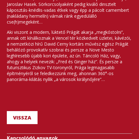
Jaroslav Hasek. Sörkorcsolyaként pedig kiváló dinsztelt
káposztás-knédlis-vadas étkek vagy épp a pácolt camembert
(nakládany hermelín) várnak ránk egyedülálló
cse(h)megeként…
Aki viszont a modern, lüktető Prágát akarja „megkóstolni”,
annak ott kínálkoznak a Vencel tér közkedvelt üzletei, kávézói,
a nemzetközi hírű David Cerny kortárs művész egész Prágát
behálózó provokatív szobrai és persze a Nove Mesto
leghíresebb újabb kori épülete, az ún. Táncoló Ház, vagy,
ahogy a helyiek nevezik: „Fred és Ginger ház”. És persze a
futurisztikus Zizkov TV-toronyról, Prága legmagasabb
építményéről se feledkezzünk meg, ahonnan 360°-os
panoráma-kilátás nyílik „a városok királynőjére”…
VISSZA
Kapcsolódó anyagok