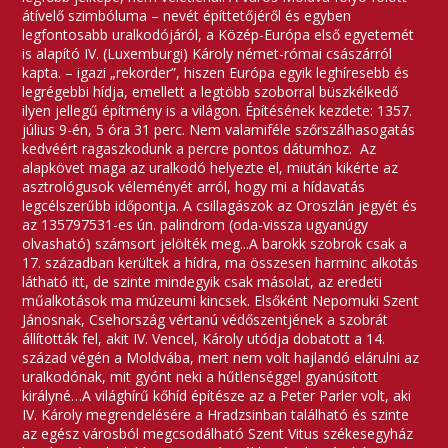
átívelő szimbóluma – nevét építtetőjéről és egyben
legfontosabb uralkodójáról, a Közép-Európa első egyetemét
is alapító IV. (Luxemburgi) Károly német-római császárról
kapta. – igazi „rekorder”, hiszen Európa egyik leghíresebb és
legrégebbi hídja, emellett a legtöbb szoborral büszkélkedő
ilyen jellegű építmény is a világon. Építésének kezdete: 1357.
július 9-én, 5 óra 31 perc. Nem valamiféle szőrszálhasogatás
kedvéért ragaszkodunk a percre pontos dátumhoz. Az
alapkövet maga az uralkodó helyezte el, miután kikérte az
asztrológusok véleményét arról, hogy mi a hídavatás
legcélszerűbb időpontja. A csillagászok az Oroszlán jegyét és
az 135797531-es ún. palindrom (oda-vissza ugyanúgy
olvasható) számsort jelölték meg...A barokk szobrok csak a
17. században kerültek a hídra, ma összesen harminc alkotás
látható itt, de szinte mindegyik csak másolat, az eredeti
műalkotások ma múzeumi kincsek. Elsőként Nepomuki Szent
Jánosnak, Csehország vértanú védőszentjének a szobrát
állították fel, akit IV. Vencel, Károly utódja dobatott a 14.
század végén a Moldvába, mert nem volt hajlandó elárulni az
uralkodónak, mit gyónt neki a hűtlenséggel gyanúsított
királyné…A világhírű kőhíd építésze az a Peter Parler volt, aki
IV. Károly megrendelésére a Hradzsinban található és szinte
az egész városból megcsodálható Szent Vitus székesegyház