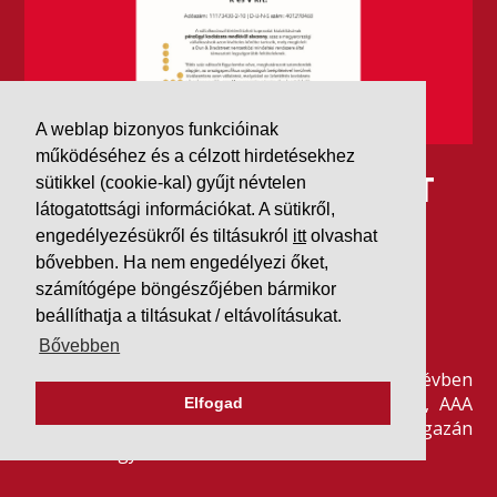
A weblap bizonyos funkcióinak
működéséhez és a célzott hirdetésekhez
IDÉN IS AAA MINŐSÍTÉST
sütikkel (cookie-kal) gyűjt névtelen
látogatottsági információkat. A sütikről,
KAPOTT A K&V A DUN &
engedélyezésükről és tiltásukról
itt
olvashat
bővebben. Ha nem engedélyezi őket,
BRADSTREETTŐL
számítógépe böngészőjében bármikor
beállíthatja a tiltásukat / eltávolításukat.
2026. július 21.
Bővebben
Szeretjük az ismétléseket: vállalatunk ebben az évben
is elnyerte a Dun & Bradstreet legmagasabb, AAA
Elfogad
pénzügyi minősítését, amire -valljuk be- igazán
büszkék vagyunk.