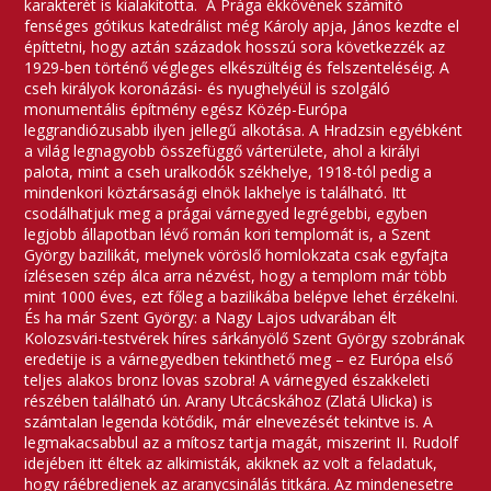
karakterét is kialakította. A Prága ékkövének számító
fenséges gótikus katedrálist még Károly apja, János kezdte el
építtetni, hogy aztán századok hosszú sora következzék az
1929-ben történő végleges elkészültéig és felszenteléséig. A
cseh királyok koronázási- és nyughelyéül is szolgáló
monumentális építmény egész Közép-Európa
leggrandiózusabb ilyen jellegű alkotása. A Hradzsin egyébként
a világ legnagyobb összefüggő várterülete, ahol a királyi
palota, mint a cseh uralkodók székhelye, 1918-tól pedig a
mindenkori köztársasági elnök lakhelye is található. Itt
csodálhatjuk meg a prágai várnegyed legrégebbi, egyben
legjobb állapotban lévő román kori templomát is, a Szent
György bazilikát, melynek vöröslő homlokzata csak egyfajta
ízlésesen szép álca arra nézvést, hogy a templom már több
mint 1000 éves, ezt főleg a bazilikába belépve lehet érzékelni.
És ha már Szent György: a Nagy Lajos udvarában élt
Kolozsvári-testvérek híres sárkányölő Szent György szobrának
eredetije is a várnegyedben tekinthető meg – ez Európa első
teljes alakos bronz lovas szobra! A várnegyed északkeleti
részében található ún. Arany Utcácskához (Zlatá Ulicka) is
számtalan legenda kötődik, már elnevezését tekintve is. A
legmakacsabbul az a mítosz tartja magát, miszerint II. Rudolf
idejében itt éltek az alkimisták, akiknek az volt a feladatuk,
hogy ráébredjenek az aranycsinálás titkára. Az mindenesetre