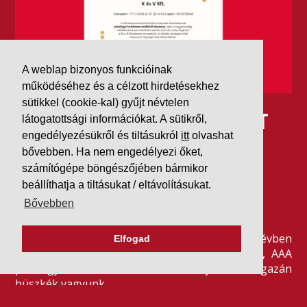
A weblap bizonyos funkcióinak
működéséhez és a célzott hirdetésekhez
sütikkel (cookie-kal) gyűjt névtelen
IDÉN IS AAA MINŐSÍTÉST
látogatottsági információkat. A sütikről,
engedélyezésükről és tiltásukról
itt
olvashat
KAPOTT A K&V A DUN &
bővebben. Ha nem engedélyezi őket,
számítógépe böngészőjében bármikor
BRADSTREETTŐL
beállíthatja a tiltásukat / eltávolításukat.
Bővebben
2026. július 21.
Szeretjük az ismétléseket: vállalatunk ebben az évben
Elfogad
is elnyerte a Dun & Bradstreet legmagasabb, AAA
pénzügyi minősítését, amire -valljuk be- igazán
büszkék vagyunk.