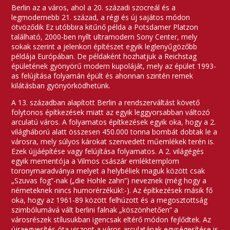
Berlin az a város, ahol a 20. századi szocreál és a
legmodernebb 21. század, a régi és új sajátos módon
ötvöződik Ez utóbbira kitűnő példa a Potsdamer Platzon
található, 2000-ben nyílt ultramodern Sony Center, mely
sokak szerint a jelenkori építészet egyik leglenyűgözőbb
példája Európában. De példaként hozhatjuk a Reichstag
épületének gyönyörű modern kupoláját, mely az épület 1993-
as felújítása folyamán épült és ahonnan szintén remek
kilátásban gyönyörködhetünk.
A 13. században alapított Berlin a rendszerváltást követő
folytonos építkezések miatt az egyik leggyorsabban változó
arculatú város. A folyamatos építkezések egyik oka, hogy a 2.
világháború alatt összesen 450.000 tonna bombát dobtak le a
városra, mely súlyos károkat szenvedett műemlékek terén is.
Ezek újjáépítése vagy felújítása folyamatos. A 2. világégés
egyik mementója a Vilmos császár emléktemplom
toronymaradványa melyet a helybéliek maguk között csak
„Szuvas fog”-nak („die Hohle zahn”) neveznek (még hogy a
németeknek nincs humorérzékük!:-). Az építkezések másik fő
oka, hogy az 1961-89 között felhúzott és a megosztottság
szimbólumává vált berlini falnak „köszönhetően” a
városrészek stílusukban igencsak eltérő módon fejlődtek. Az
újraegyesítés óta viszont a város arculatának egységesítése is