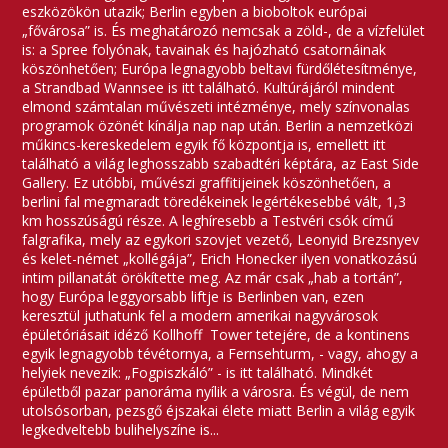
eszközökön utazik; Berlin egyben a bioboltok európai
„fővárosa” is. És meghatározó nemcsak a zöld-, de a vízfelület
is: a Spree folyónak, tavainak és hajózható csatornáinak
köszönhetően; Európa legnagyobb beltavi fürdőlétesítménye,
a Strandbad Wannsee is itt található. Kultúrájáról mindent
elmond számtalan művészeti intézménye, mely színvonalas
programok özönét kínálja nap nap után. Berlin a nemzetközi
műkincs-kereskedelem egyik fő központja is, emellett itt
található a világ leghosszabb szabadtéri képtára, az East Side
Gallery. Ez utóbbi, művészi graffitijeinek köszönhetően, a
berlini fal megmaradt töredékeinek legértékesebbé vált, 1,3
km hosszúságú része. A leghíresebb a Testvéri csók című
falgrafika, mely az egykori szovjet vezető, Leonyid Brezsnyev
és kelet-német „kollégája”, Erich Honecker ilyen vonatkozású
intim pillanatát örökítette meg. Az már csak „hab a tortán”,
hogy Európa leggyorsabb liftje is Berlinben van, ezen
keresztül juthatunk fel a modern amerikai nagyvárosok
épületóriásait idéző Kollhoff Tower tetejére, de a kontinens
egyik legnagyobb tévétornya, a Fernsehturm, - vagy, ahogy a
helyiek nevezik: „Fogpiszkáló” - is itt található. Mindkét
épületből pazar panoráma nyílik a városra. És végül, de nem
utolsósorban, pezsgő éjszakai élete miatt Berlin a világ egyik
legkedveltebb bulihelyszíne is...