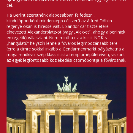
cél.
Ha Berlint szeretnénk alaposabban felfedezni,
kiindulópontként mindenképp célszerű az Alfred Döblin
regénye okán is híressé vált, I. Sándor cár tiszteletére
elnevezett Alexanderplatz-ot (vagy „Alex-et”, ahogy a berliniek
emlegetik) választani. Nem mintha ez a kicsit NDK-s
„hangulatú” helyszín lenne a főváros legimpozánsabb tere
(erre a címre sokkal inkább a Gendarmenmarkt pályázhatna a
maga rendkívül szép klasszicista templomépületeivel), viszont
az egyik legfontosabb közlekedési csomópontja a fővárosnak.