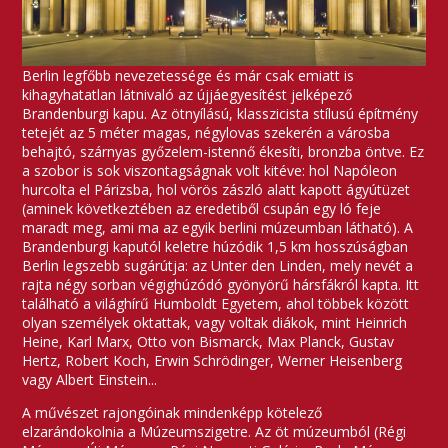
Berlin legfőbb nevezetessége és már csak emiatt is
kihagyhatatlan látnivaló az újjáegyesítést jelképező
Brandenburgi kapu. Az ötnyílású, klasszicista stílusú építmény
tetejét az 5 méter magas, négylovas szekerén a városba
behajtó, szárnyas győzelem-istennő ékesíti, bronzba öntve. Ez
a szobor is sok viszontagságnak volt kitéve: hol Napóleon
hurcolta el Párizsba, hol vörös zászló alatt kapott ágyútüzet
(aminek következtében az eredetiből csupán egy ló feje
maradt meg, ami ma az egyik berlini múzeumban látható). A
Brandenburgi kaputól keletre húzódik 1,5 km hosszúságban
Berlin legszebb sugárútja: az Unter den Linden, mely nevét a
rajta négy sorban végighúzódó gyönyörű hársfákról kapta. Itt
található a világhírű Humboldt Egyetem, ahol többek között
olyan személyek oktattak, vagy voltak diákok, mint Heinrich
Heine, Karl Marx, Otto von Bismarck, Max Planck, Gustav
Hertz, Robert Koch, Erwin Schrödinger, Werner Heisenberg
vagy Albert Einstein...
A művészet rajongóinak mindenképp kötelező
elzarándokolnia a Múzeumszigetre. Az öt múzeumból (Régi