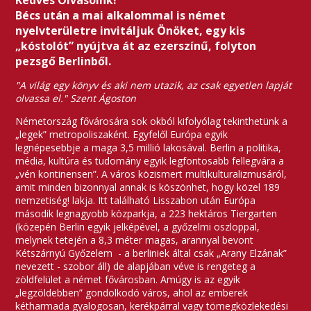
Kedves Olvasóink!
Bécs után a mai alkalommal is német
nyelvterületre invitáljuk Önöket, egy kis
„kóstolót” nyújtva át az ezerszínű, folyton
pezsgő Berlinből.
"A világ egy könyv és aki nem utazik, az csak egyetlen lapját
olvassa el." Szent Ágoston
Németország fővárosára sok okból kifolyólag tekinthetünk a
„legek” metropoliszaként. Egyfelől Európa egyik
legnépesebbje a maga 3,5 millió lakosával. Berlin a politika,
média, kultúra és tudomány egyik legfontosabb fellegvára a
„vén kontinensen”. A város közismert multikulturalizmusáról,
amit minden bizonnyal annak is köszönhet, hogy közel 189
nemzetiség! lakja. Itt található Lisszabon után Európa
második legnagyobb közparkja, a 223 hektáros Tiergarten
(közepén Berlin egyik jelképével, a győzelmi oszloppal,
melynek tetején a 8,3 méter magas, arannyal bevont
Kétszárnyú Győzelem - a berliniek által csak „Arany Elzának”
nevezett - szobor áll) de alapjában véve is rengeteg a
zöldfelület a német fővárosban. Amúgy is az egyik
„legzöldebben” gondolkodó város, ahol az emberek
kétharmada gyalogosan, kerékpárral vagy tömegközlekedési