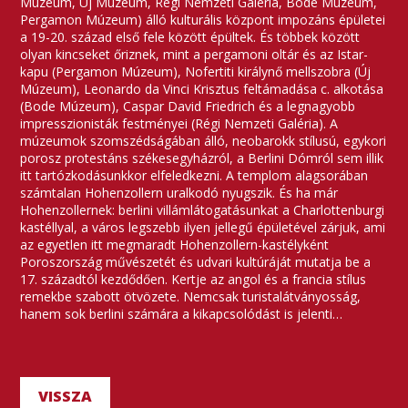
Múzeum, Új Múzeum, Régi Nemzeti Galéria, Bode Múzeum,
Pergamon Múzeum) álló kulturális központ impozáns épületei
a 19-20. század első fele között épültek. És többek között
olyan kincseket őriznek, mint a pergamoni oltár és az Istar-
kapu (Pergamon Múzeum), Nofertiti királynő mellszobra (Új
Múzeum), Leonardo da Vinci Krisztus feltámadása c. alkotása
(Bode Múzeum), Caspar David Friedrich és a legnagyobb
impresszionisták festményei (Régi Nemzeti Galéria). A
múzeumok szomszédságában álló, neobarokk stílusú, egykori
porosz protestáns székesegyházról, a Berlini Dómról sem illik
itt tartózkodásunkkor elfeledkezni. A templom alagsorában
számtalan Hohenzollern uralkodó nyugszik. És ha már
Hohenzollernek: berlini villámlátogatásunkat a Charlottenburgi
kastéllyal, a város legszebb ilyen jellegű épületével zárjuk, ami
az egyetlen itt megmaradt Hohenzollern-kastélyként
Poroszország művészetét és udvari kultúráját mutatja be a
17. századtól kezdődően. Kertje az angol és a francia stílus
remekbe szabott ötvözete. Nemcsak turistalátványosság,
hanem sok berlini számára a kikapcsolódást is jelenti…
VISSZA