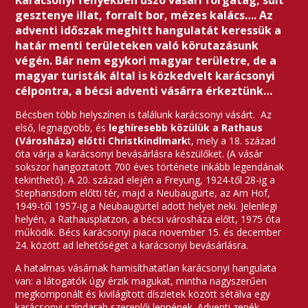
Karácsonyi fényekben úszó vásári forgatag, sült
gesztenye illat, forralt bor, mézes kalács…. Az
adventi időszak meghitt hangulatát keressük a
határ menti területeken való körutazásunk
végén. Bár nem egykori magyar területre, de a
magyar turisták által is közkedvelt karácsonyi
célpontra, a bécsi adventi vásárra érkeztünk…
Bécsben több helyszínen is találunk karácsonyi vásárt. Az
első, legnagyobb, és
leghíresebb közülük a Rathaus
(Városháza) előtti
Christkindlmark
t, mely a 18. század
óta várja a karácsonyi bevásárlásra készülőket. (A vásár
sokszor hangoztatott 700 éves története inkább legendának
tekinthető). A 20. század elején a Freyung, 1924-től 28-ig a
Stephansdom előtti tér, majd a Neubaugürte, az Am Hof,
1949-től 1957-ig a Neubaugürtel adott helyet neki. Jelenlegi
helyén, a Rathausplatzon, a bécsi városháza előtt, 1975 óta
működik. Bécs karácsonyi piaca november 15. és december
24. között ad lehetőséget a karácsonyi bevásárlásra.
A hatalmas vásárnak hamisíthatatlan karácsonyi hangulata
van: a látogatók úgy érzik magukat, mintha nagyszerűen
megkomponált és kivilágított díszletek között sétálva egy
karácsonyi színdarab szereplői lennének. Adventi zenék