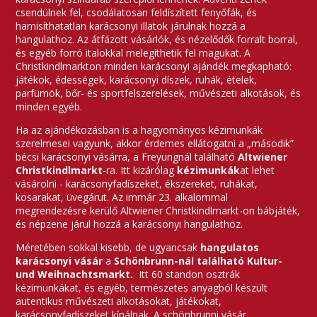
csendülnek fel, csodálatosan feldíszített fenyőfák, és
hamisíthatatlan karácsonyi illatok járulnak hozzá a
hangulathoz. Az átfázott vásárlók, és nézelődők forralt borral,
és egyéb forró italokkal melegíthetik fel magukat. A
Christkindlmarkton minden karácsonyi ajándék megkapható:
játékok, édességek, karácsonyi díszek, ruhák, ételek,
parfümök, bőr- és sportfelszerelések, művészeti alkotások, és
minden egyéb.
Ha az ajándékozásban is a hagyományos kézimunkák
szerelmesei vagyunk, akkor érdemes ellátogatni a „második”
bécsi karácsonyi vásárra, a Freyungnál található
Altwiener
Christkindlmarkt
-ra. Itt kizárólag
kézimunkák
at lehet
vásárolni - karácsonyfadíszeket, ékszereket, ruhákat,
kosarakat, üvegárut. Az immár 23. alkalommal
megrendezésre kerülő Altwiener Christkindlmarkt-on bábjáték,
és népzene járul hozzá a karácsonyi hangulathoz.
Méretében sokkal kisebb, de ugyancsak
hangulatos
karácsonyi vásár
a
Schönbrunn-nál található Kultur-
und Weihnachtsmarkt.
Itt 60 standon osztrák
kézimunkákat, és egyéb, természetes anyagból készült
autentikus művészeti alkotásokat, játékokat,
karácsonyfadíszeket kínálnak. A schönbrunni vásár