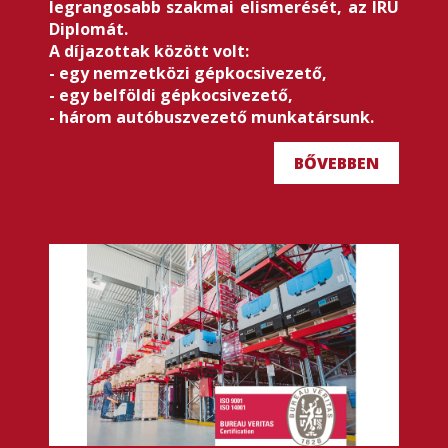
legrangosabb szakmai elismerését, az IRU
Diplomát.
A díjazottak között volt:
- egy nemzetközi gépkocsivezető,
- egy belföldi gépkocsivezető,
- három autóbuszvezető munkatársunk.
BŐVEBBEN