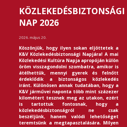
KÖZLEKEDÉSBIZTONSÁGI
NAP 2026
2026. május 20.
Köszönjük, hogy ilyen sokan eljöttetek a
K&V Közlekedésbiztonsági Napjára! A mai
Közlekedési Kultúra Napja apropóján külön
öröm visszagondolni szombatra, amikor is
átélhettük, mennyi gyerek és felnőtt
érdeklődik a biztonságos közlekedés
iránt. Különösen annak tudatában, hogy a
K&V járművei naponta több mint százezer
kilométert tesznek meg az utakon, ezért
is tartottuk fontosnak, hogy a
közlekedésbiztonságról ne csak
beszéljünk, hanem valódi lehetőséget
teremtsünk a megtapasztalására. Milyen