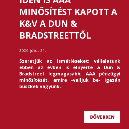
MINŐSÍTÉST KAPOTT A
K&V A DUN &
BRADSTREETTŐL
2026. július 21.
Szeretjük az ismétléseket: vállalatunk
ebben az évben is elnyerte a Dun &
Bradstreet legmagasabb, AAA pénzügyi
minősítését, amire -valljuk be- igazán
büszkék vagyunk.
BŐVEBBEN