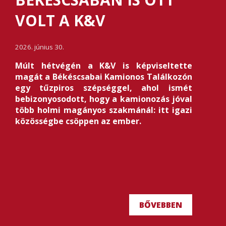
VOLT A K&V
2026. június 30.
Múlt hétvégén a K&V is képviseltette
magát a Békéscsabai Kamionos Találkozón
egy tűzpiros szépséggel, ahol ismét
bebizonyosodott, hogy a kamionozás jóval
több holmi magányos szakmánál: itt igazi
közösségbe csöppen az ember.
BŐVEBBEN