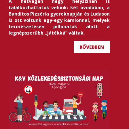
A hétvégén négy helyszínen is
találkozhattatok velünk: két óvodában, a
Banditos Pizzéria gyereknapján és Ludason
is ott voltunk egy-egy kamionnal, melyek
természetesen pillanatok alatt a
legnépszerűbb „játékká” váltak.
BŐVEBBEN