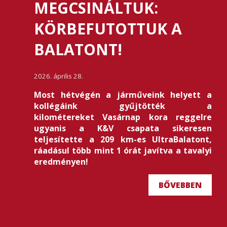
MEGCSINÁLTUK:
KÖRBEFUTOTTUK A
BALATONT!
2026. április 28.
Most hétvégén a járműveink helyett a
kollégáink gyűjtötték a
kilométereket Vasárnap kora reggelre
ugyanis a K&V csapata sikeresen
teljesítette a 209 km-es UltraBalatont,
ráadásul több mint 1 órát javítva a tavalyi
eredményen!
BŐVEBBEN