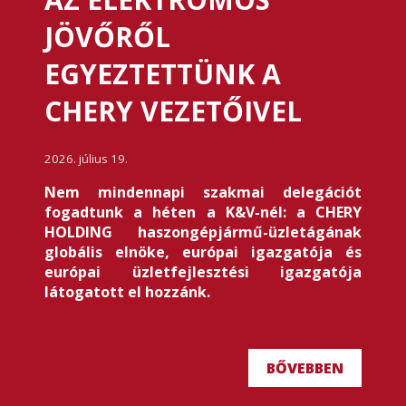
JÖVŐRŐL
EGYEZTETTÜNK A
CHERY VEZETŐIVEL
2026. július 19.
Nem mindennapi szakmai delegációt
fogadtunk a héten a K&V-nél: a CHERY
HOLDING haszongépjármű-üzletágának
globális elnöke, európai igazgatója és
európai üzletfejlesztési igazgatója
látogatott el hozzánk.
BŐVEBBEN