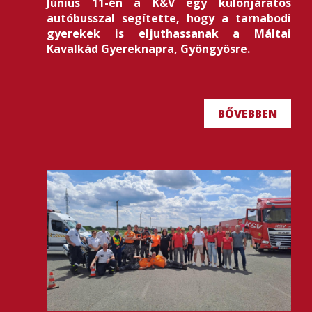
Június 11-én a K&V egy különjáratos
autóbusszal segítette, hogy a tarnabodi
gyerekek is eljuthassanak a Máltai
Kavalkád Gyereknapra, Gyöngyösre.
BŐVEBBEN