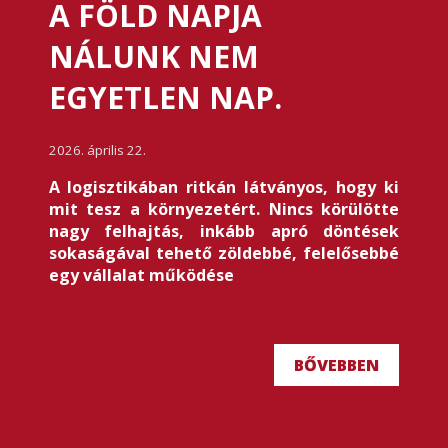
A FÖLD NAPJA
NÁLUNK NEM
EGYETLEN NAP.
2026. április 22.
A logisztikában ritkán látványos, hogy ki
mit tesz a környezetért. Nincs körülötte
nagy felhajtás, inkább apró döntések
sokaságával tehető zöldebbé, felelősebbé
egy vállalat működése
BŐVEBBEN