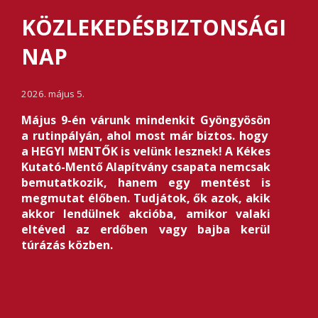
KÖZLEKEDÉSBIZTONSÁGI
NAP
2026. május 5.
Május 9-én várunk mindenkit Gyöngyösön
a rutinpályán, ahol most már biztos. hogy
a HEGYI MENTŐK is velünk lesznek! A Kékes
Kutató-Mentő Alapítvány csapata nemcsak
bemutatkozik, hanem egy mentést is
megmutat élőben. Tudjátok, ők azok, akik
akkor lendülnek akcióba, amikor valaki
eltéved az erdőben vagy bajba kerül
túrázás közben.