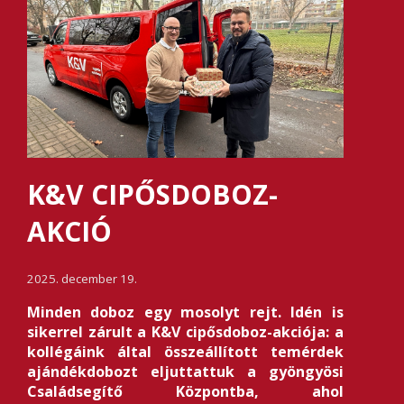
K&V CIPŐSDOBOZ-
AKCIÓ
2025. december 19.
Minden doboz egy mosolyt rejt. Idén is
sikerrel zárult a K&V cipősdoboz-akciója: a
kollégáink által összeállított temérdek
ajándékdobozt eljuttattuk a gyöngyösi
Családsegítő Központba, ahol