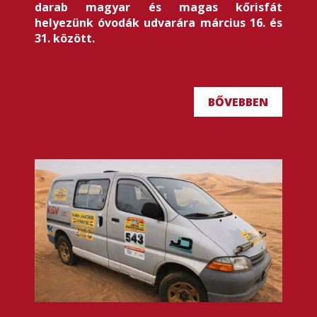
darab magyar és magas kőrisfát
helyezünk óvodák udvarára március 16. és
31. között.
BŐVEBBEN