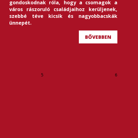
gondoskodnak róla, hogy a csomagok a
város rászoruló családjaihoz kerüljenek,
szebbé téve kicsik és nagyobbacskák
ünnepét.
BŐVEBBEN
5
6