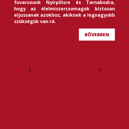
fuvarozunk Nyírpilisre és Tarnabodra,
hogy az élelmiszercsomagok biztosan
eljussanak azokhoz, akiknek a legnagyobb
szükségük van rá.
BŐVEBBEN
3
4