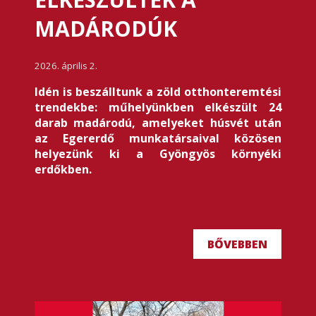
MADÁRODÚK
2026. április 2.
Idén is beszálltunk a zöld otthonteremtési
trendekbe: műhelyünkben elkészült 24
darab madárodú, amelyeket húsvét után
az Egererdő munkatársaival közösen
helyezünk ki a Gyöngyös környéki
erdőkben.
BŐVEBBEN