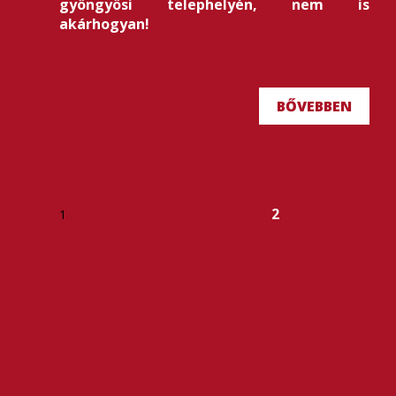
gyöngyösi telephelyén, nem is
akárhogyan!
BŐVEBBEN
2
1