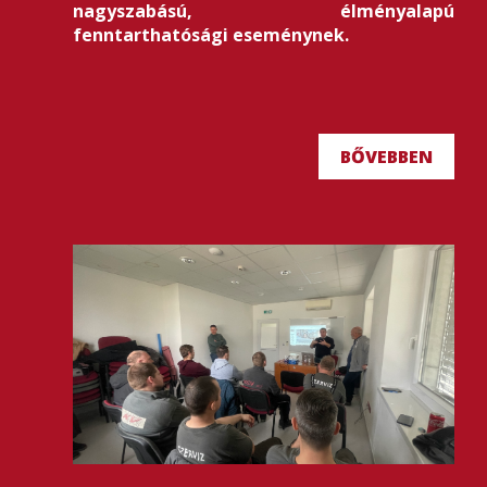
nagyszabású, élményalapú
fenntarthatósági eseménynek.
BŐVEBBEN