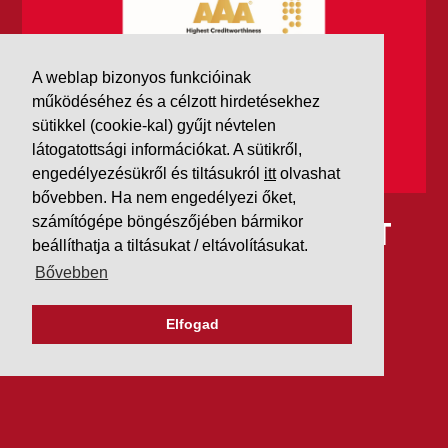
A weblap bizonyos funkcióinak
működéséhez és a célzott hirdetésekhez
sütikkel (cookie-kal) gyűjt névtelen
látogatottsági információkat. A sütikről,
engedélyezésükről és tiltásukról
itt
olvashat
bővebben. Ha nem engedélyezi őket,
IDÉN IS AAA MINŐSÍTÉST
számítógépe böngészőjében bármikor
beállíthatja a tiltásukat / eltávolításukat.
KAPOTT A K&V A DUN &
Bővebben
BRADSTREETTŐL
Elfogad
2026. július 21.
Szeretjük az ismétléseket: vállalatunk ebben az évben
is elnyerte a Dun & Bradstreet legmagasabb, AAA