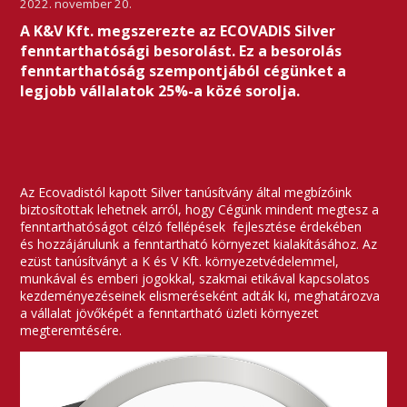
2022. november 20.
A K&V Kft. megszerezte az ECOVADIS Silver
fenntarthatósági besorolást. Ez a besorolás
fenntarthatóság szempontjából cégünket a
legjobb vállalatok 25%-a közé sorolja.
Az Ecovadistól kapott Silver tanúsítvány által megbízóink
biztosítottak lehetnek arról, hogy Cégünk mindent megtesz a
fenntarthatóságot célzó fellépések fejlesztése érdekében
és hozzájárulunk a fenntartható környezet kialakításához. Az
ezüst tanúsítványt a K és V Kft. környezetvédelemmel,
munkával és emberi jogokkal, szakmai etikával kapcsolatos
kezdeményezéseinek elismeréseként adták ki, meghatározva
a vállalat jövőképét a fenntartható üzleti környezet
megteremtésére.