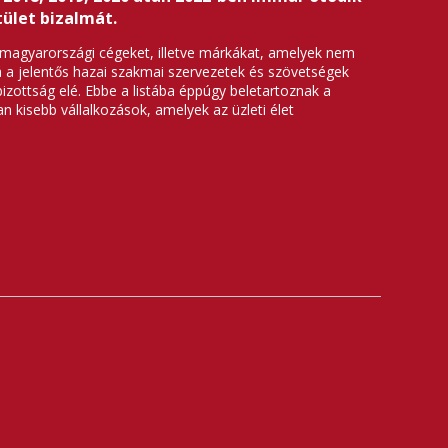
ület bizalmát.
n magyarországi cégeket, illetve márkákat, amelyek nem
á a jelentős hazai szakmai szervezetek és szövetségek
izottság elé. Ebbe a listába éppúgy beletartoznak a
n kisebb vállalkozások, amelyek az üzleti élet