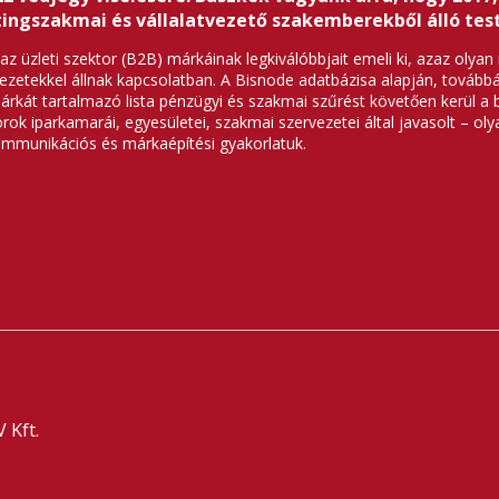
ingszakmai és vállalatvezető szakemberekből álló test
z üzleti szektor (B2B) márkáinak legkiválóbbjait emeli ki, azaz olya
ezetekkel állnak kapcsolatban. A Bisnode adatbázisa alapján, tovább
rkát tartalmazó lista pénzügyi és szakmai szűrést követően kerül a b
k iparkamarái, egyesületei, szakmai szervezetei által javasolt – olya
ommunikációs és márkaépítési gyakorlatuk.
 Kft.