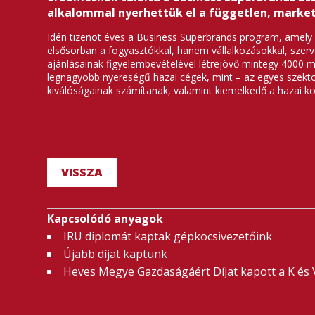
alkalommal nyerhettük el a független, market
Idén tizenöt éves a Business Superbrands program, amely a
elsősorban a fogyasztókkal, hanem vállalkozásokkal, szerv
ajánlásainak figyelembevételével létrejövő mintegy 4000 má
legnagyobb nyereségű hazai cégek, mint – az egyes szektoro
kiválóságainak számítanak, valamint kiemelkedő a hazai k
VISSZA
Kapcsolódó anyagok
IRU diplomát kaptak gépkocsivezetőink
Újabb díjat kaptunk
Heves Megye Gazdaságáért Díjat kapott a K és V