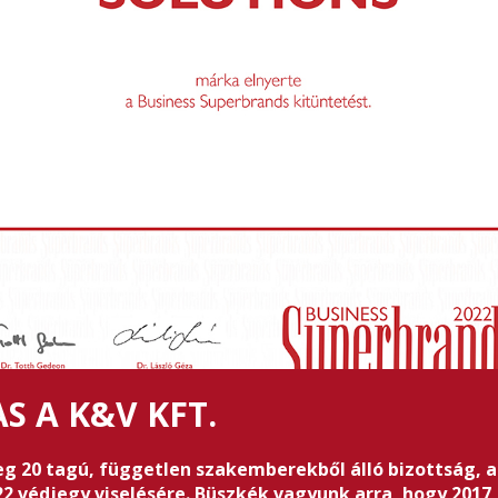
S A K&V KFT.
leg 20 tagú, független szakemberekből álló bizottság, 
2 védjegy viselésére. Büszkék vagyunk arra, hogy 2017,