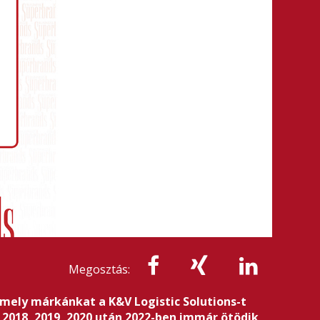
Megosztás:
amely márkánkat a K&V Logistic Solutions-t
 2018, 2019, 2020 után 2022-ben immár ötödik