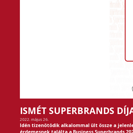
ISMÉT SUPERBRANDS DÍJA
2022. május 26.
Idén tizenötödik alkalommal ült össze a jelen
érdemesnek találta a Business Superbrands 202