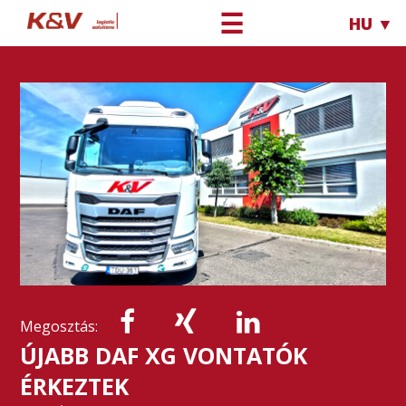
☰
HU ▼
Megosztás:
ÚJABB DAF XG VONTATÓK
ÉRKEZTEK