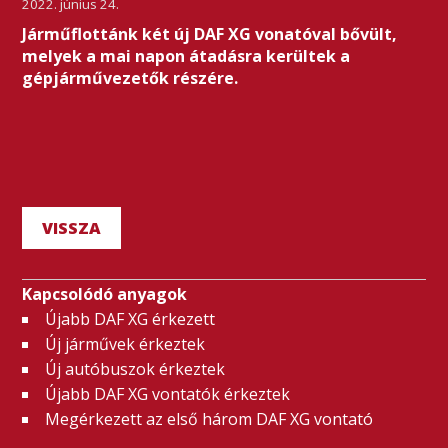
2022. június 24.
Járműflottánk két új DAF XG vonatóval bővült,
melyek a mai napon átadásra kerültek a
gépjárművezetők részére.
VISSZA
Kapcsolódó anyagok
Újabb DAF XG érkezett
Új járművek érkeztek
Új autóbuszok érkeztek
Újabb DAF XG vontatók érkeztek
Megérkezett az első három DAF XG vontató