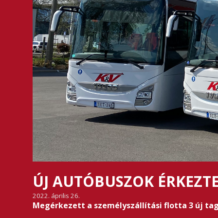
ÚJ AUTÓBUSZOK ÉRKEZT
2022. április 26.
Megérkezett a személyszállítási flotta 3 új ta