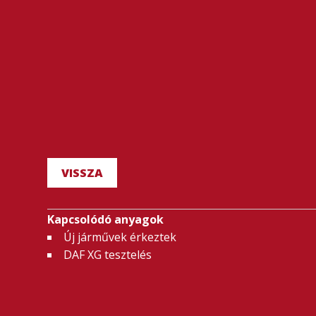
VISSZA
Kapcsolódó anyagok
Új járművek érkeztek
DAF XG tesztelés