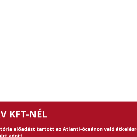
V KFT-NÉL
ria előadást tartott az Atlanti-óceánon való átkelésrő
írt adott.