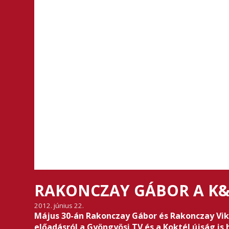
RAKONCZAY GÁBOR A K&
2012. június 22.
Május 30-án Rakonczay Gábor és Rakonczay Viktó
előadásról a Gyöngyösi TV és a Koktél újság is h