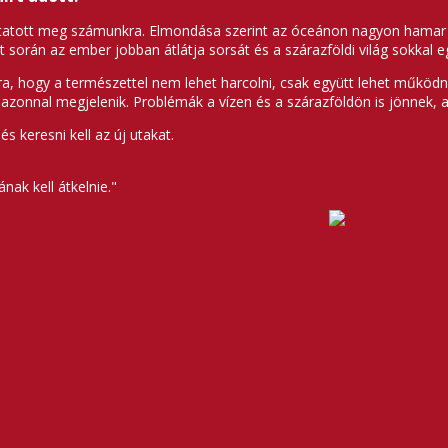
tott meg számunkra. Elmondása szerint az óceánon nagyon hamar kide
 során az ember jobban átlátja sorsát és a szárazföldi világ sokkal e
, hogy a természettel nem lehet harcolni, csak együtt lehet működni
onnal megjelenik. Problémák a vízen és a szárazföldön is jönnek, a
és keresni kell az új utakat.
ak kell átkelnie."