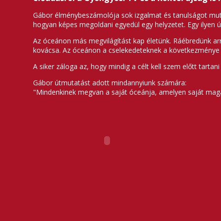
Gábor élménybeszámolója sok izgalmat és tanulságot muta
hogyan képes megoldani egyedül egy helyzetet. Egy ilyen út
Az óceánon más megvilágítást kap életünk. Ráébredünk arra
kovácsa. Az óceánon a cselekedeteknek a következménye az
A siker záloga az, hogy mindig a célt kell szem előtt tartani 
Gábor útmutatást adott mindannyiunk számára:
"Mindenkinek megvan a saját óceánja, amelyen saját magán