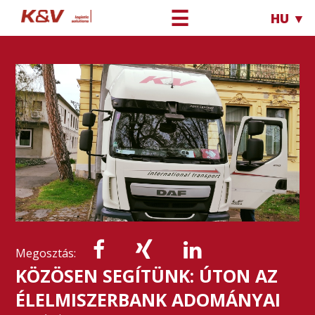
☰
HU ▼
Megosztás:
KÖZÖSEN SEGÍTÜNK: ÚTON AZ
ÉLELMISZERBANK ADOMÁNYAI