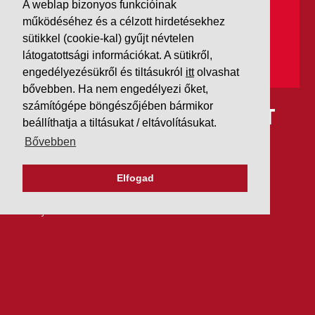
A weblap bizonyos funkcióinak
működéséhez és a célzott hirdetésekhez
sütikkel (cookie-kal) gyűjt névtelen
látogatottsági információkat. A sütikről,
engedélyezésükről és tiltásukról
itt
olvashat
bővebben. Ha nem engedélyezi őket,
számítógépe böngészőjében bármikor
IDÉN IS AAA MINŐSÍTÉST
beállíthatja a tiltásukat / eltávolításukat.
KAPOTT A K&V A DUN &
Bővebben
BRADSTREETTŐL
Elfogad
2026. július 21.
Szeretjük az ismétléseket: vállalatunk ebben az évben
is elnyerte a Dun & Bradstreet legmagasabb, AAA
pénzügyi minősítését, amire -valljuk be- igazán
büszkék vagyunk.