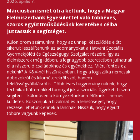
2026. április 7.
Márciusban ismét útra keltünk, hogy a Magyar
Élelmiszerbank Egyesülettel való többéves,
szoros együttműködésünk keretében célba
juttassuk a segítséget.
Külön öröm számunkra, hogy az ünnepi készülődés előtt
sikerült leszállítanunk az adományokat a Hatvani Szociális,
Gyermekjóléti és Egészségügyi Szolgálat részére. Így az
élelmiszerek még időben, a legnagyobb szeretetben juthatnak
el a rászoruló családokhoz és egyénekhez. Miért fontos ez
nekünk? A K&V-nél hiszünk abban, hogy a logisztika nemcsak
dobozokról és kilométerekről szól, hanem
felelősségvállalásról is. Több éves hagyomány nálunk, hogy
technikai hátterünkkel támogatjuk a szociális ügyeket, hiszen
segíteni – különösen a környezetünkben élőknek – nemes
küldetés. Köszönjük a bizalmat és a lehetőséget, hogy
részesei lehetünk ennek a láncnak! Hisszük, hogy együtt
többre vagyunk képesek.