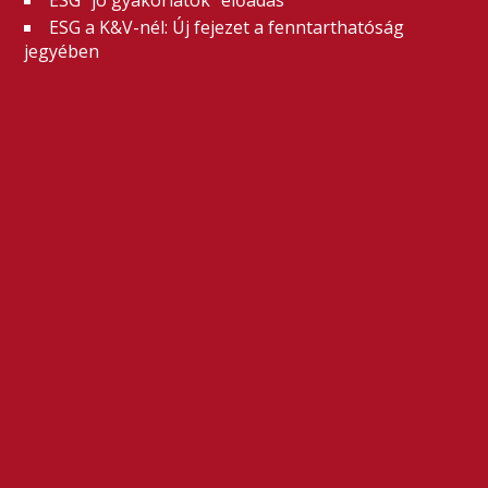
ESG "jó gyakorlatok" előadás
ESG a K&V-nél: Új fejezet a fenntarthatóság
jegyében