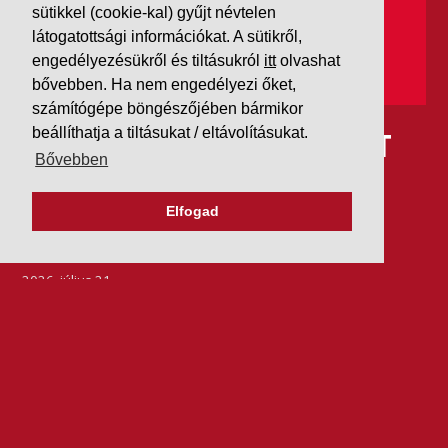
sütikkel (cookie-kal) gyűjt névtelen
látogatottsági információkat. A sütikről,
engedélyezésükről és tiltásukról
itt
olvashat
bővebben. Ha nem engedélyezi őket,
számítógépe böngészőjében bármikor
beállíthatja a tiltásukat / eltávolításukat.
IDÉN IS AAA MINŐSÍTÉST
Bővebben
KAPOTT A K&V A DUN &
Elfogad
BRADSTREETTŐL
2026. július 21.
Szeretjük az ismétléseket: vállalatunk ebben az évben
is elnyerte a Dun & Bradstreet legmagasabb, AAA
pénzügyi minősítését, amire -valljuk be- igazán
büszkék vagyunk.
BŐVEBBEN