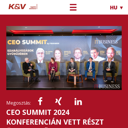
☰
HU ▼
Megosztás:
CEO SUMMIT 2024
KONFERENCIÁN VETT RÉSZT