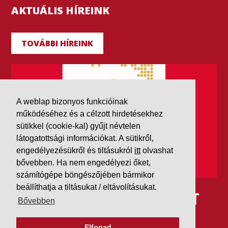
AKTUÁLIS HÍREINK
TOVÁBBI HÍREINK
A weblap bizonyos funkcióinak
működéséhez és a célzott hirdetésekhez
sütikkel (cookie-kal) gyűjt névtelen
látogatottsági információkat. A sütikről,
engedélyezésükről és tiltásukról
itt
olvashat
bővebben. Ha nem engedélyezi őket,
számítógépe böngészőjében bármikor
beállíthatja a tiltásukat / eltávolításukat.
IDÉN IS AAA MINŐSÍTÉST
Bővebben
KAPOTT A K&V A DUN &
Elfogad