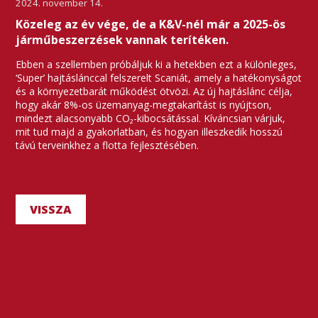
2024. november 14.
Közeleg az év vége, de a K&V-nél már a 2025-ös
járműbeszerzések vannak terítéken.
Ebben a szellemben próbáljuk ki a hetekben ezt a különleges,
‘Super’ hajtáslánccal felszerelt Scaniát, amely a hatékonyságot
és a környezetbarát működést ötvözi. Az új hajtáslánc célja,
hogy akár 8%-os üzemanyag-megtakarítást is nyújtson,
mindezt alacsonyabb CO₂-kibocsátással. Kíváncsian várjuk,
mit tud majd a gyakorlatban, és hogyan illeszkedik hosszú
távú terveinkhez a flotta fejlesztésében.
VISSZA