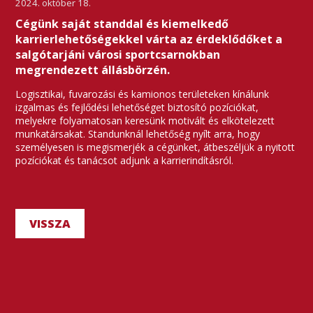
2024. október 18.
Cégünk saját standdal és kiemelkedő
karrierlehetőségekkel várta az érdeklődőket a
salgótarjáni városi sportcsarnokban
megrendezett állásbörzén.
Logisztikai, fuvarozási és kamionos területeken kínálunk
izgalmas és fejlődési lehetőséget biztosító pozíciókat,
melyekre folyamatosan keresünk motivált és elkötelezett
munkatársakat. Standunknál lehetőség nyílt arra, hogy
személyesen is megismerjék a cégünket, átbeszéljük a nyitott
pozíciókat és tanácsot adjunk a karrierindításról.
VISSZA