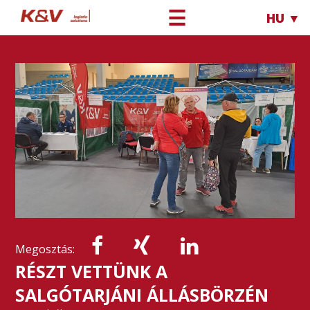
☰
HU ▼
Megosztás:
RÉSZT VETTÜNK A
SALGÓTARJÁNI ÁLLÁSBÖRZÉN