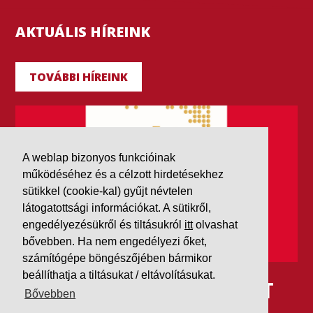
AKTUÁLIS HÍREINK
TOVÁBBI HÍREINK
A weblap bizonyos funkcióinak
működéséhez és a célzott hirdetésekhez
sütikkel (cookie-kal) gyűjt névtelen
látogatottsági információkat. A sütikről,
engedélyezésükről és tiltásukról
itt
olvashat
bővebben. Ha nem engedélyezi őket,
számítógépe böngészőjében bármikor
beállíthatja a tiltásukat / eltávolításukat.
IDÉN IS AAA MINŐSÍTÉST
Bővebben