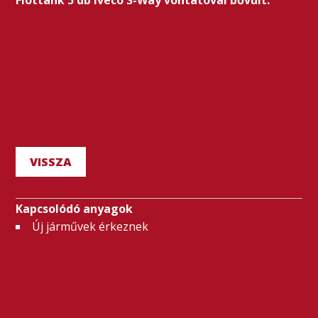
Flottánk 5 db Iveco S-Way vontatóval bővült.
VISSZA
Kapcsolódó anyagok
Új járművek érkeznek