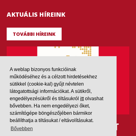
AKTUÁLIS HÍREINK
TOVÁBBI HÍREINK
A weblap bizonyos funkcióinak
működéséhez és a célzott hirdetésekhez
sütikkel (cookie-kal) gyűjt névtelen
látogatottsági információkat. A sütikről,
engedélyezésükről és tiltásukról
itt
olvashat
bővebben. Ha nem engedélyezi őket,
számítógépe böngészőjében bármikor
beállíthatja a tiltásukat / eltávolításukat.
IDÉN IS AAA MINŐSÍTÉST
Bővebben