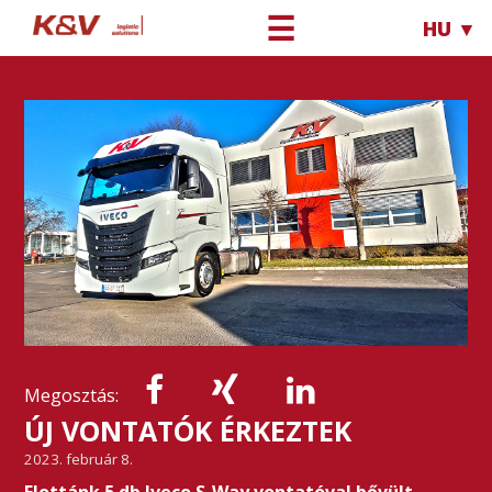
☰
HU ▼
Megosztás:
ÚJ VONTATÓK ÉRKEZTEK
2023. február 8.