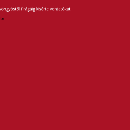
yöngyöstől Prágáig kísérte vontatókat.
bb/