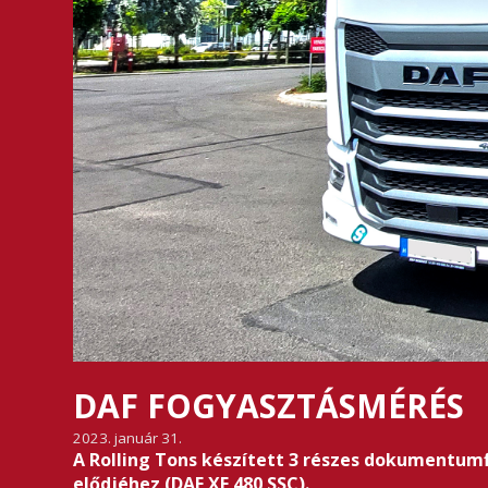
DAF FOGYASZTÁSMÉRÉS
2023. január 31.
A Rolling Tons készített 3 részes dokumentumf
elődjéhez (DAF XF 480 SSC).