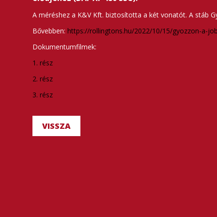
A méréshez a K&V Kft. biztosította a két vonatót. A stáb G
Bővebben:
https://rollingtons.hu/2022/10/15/gyozzon-a-jo
Dokumentumfilmek:
1. rész
2. rész
3. rész
VISSZA