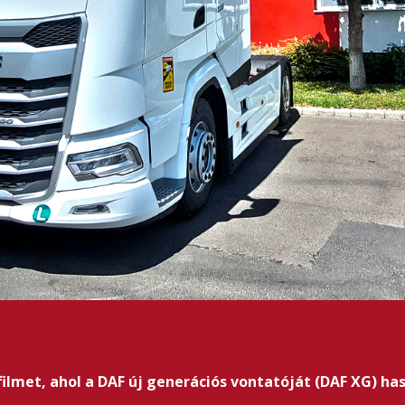
ilmet, ahol a DAF új generációs vontatóját (DAF XG) h