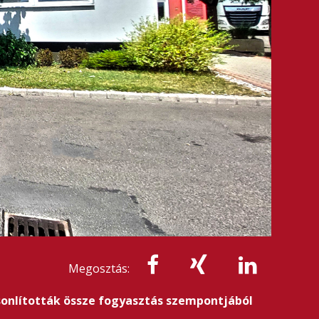
Megosztás:
asonlították össze fogyasztás szempontjából