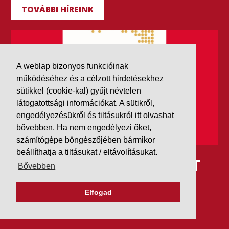
TOVÁBBI HÍREINK
A weblap bizonyos funkcióinak
működéséhez és a célzott hirdetésekhez
sütikkel (cookie-kal) gyűjt névtelen
látogatottsági információkat. A sütikről,
engedélyezésükről és tiltásukról
itt
olvashat
bővebben. Ha nem engedélyezi őket,
számítógépe böngészőjében bármikor
beállíthatja a tiltásukat / eltávolításukat.
IDÉN IS AAA MINŐSÍTÉST
Bővebben
KAPOTT A K&V A DUN &
Elfogad
BRADSTREETTŐL