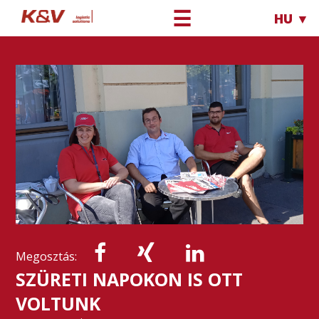
☰
HU ▼
Megosztás:
SZÜRETI NAPOKON IS OTT
VOLTUNK