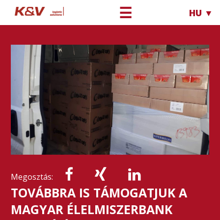
☰
HU ▼
Megosztás:
TOVÁBBRA IS TÁMOGATJUK A
MAGYAR ÉLELMISZERBANK