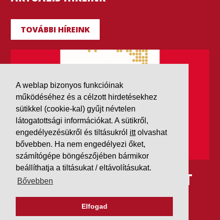
TOVÁBBI HÍREINK
A weblap bizonyos funkcióinak
működéséhez és a célzott hirdetésekhez
sütikkel (cookie-kal) gyűjt névtelen
látogatottsági információkat. A sütikről,
engedélyezésükről és tiltásukról
itt
olvashat
bővebben. Ha nem engedélyezi őket,
számítógépe böngészőjében bármikor
beállíthatja a tiltásukat / eltávolításukat.
IDÉN IS AAA MINŐSÍTÉST
Bővebben
KAPOTT A K&V A DUN &
Elfogad
BRADSTREETTŐL