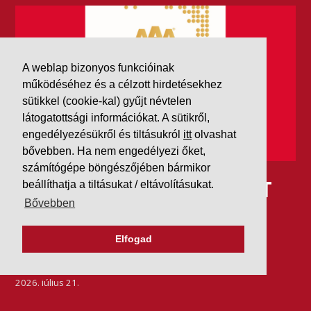
A weblap bizonyos funkcióinak
működéséhez és a célzott hirdetésekhez
sütikkel (cookie-kal) gyűjt névtelen
látogatottsági információkat. A sütikről,
engedélyezésükről és tiltásukról
itt
olvashat
bővebben. Ha nem engedélyezi őket,
számítógépe böngészőjében bármikor
IDÉN IS AAA MINŐSÍTÉST
beállíthatja a tiltásukat / eltávolításukat.
Bővebben
KAPOTT A K&V A DUN &
BRADSTREETTŐL
Elfogad
2026. július 21.
Szeretjük az ismétléseket: vállalatunk ebben az évben