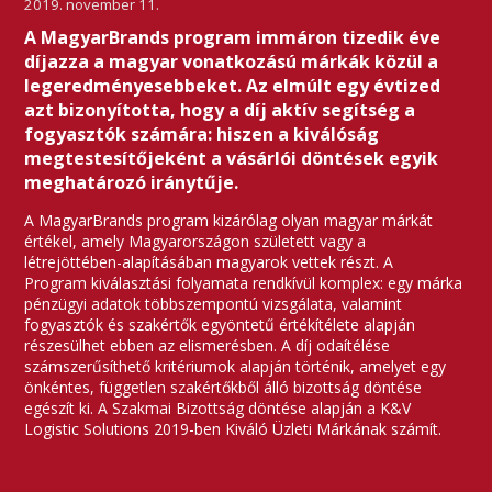
2019. november 11.
A MagyarBrands program immáron tizedik éve
díjazza a magyar vonatkozású márkák közül a
legeredményesebbeket. Az elmúlt egy évtized
azt bizonyította, hogy a díj aktív segítség a
fogyasztók számára: hiszen a kiválóság
megtestesítőjeként a vásárlói döntések egyik
meghatározó iránytűje.
A MagyarBrands program kizárólag olyan magyar márkát
értékel, amely Magyarországon született vagy a
létrejöttében-alapításában magyarok vettek részt. A
Program kiválasztási folyamata rendkívül komplex: egy márka
pénzügyi adatok többszempontú vizsgálata, valamint
fogyasztók és szakértők egyöntetű értékítélete alapján
részesülhet ebben az elismerésben. A díj odaítélése
számszerűsíthető kritériumok alapján történik, amelyet egy
önkéntes, független szakértőkből álló bizottság döntése
egészít ki. A Szakmai Bizottság döntése alapján a K&V
Logistic Solutions 2019-ben Kiváló Üzleti Márkának számít.