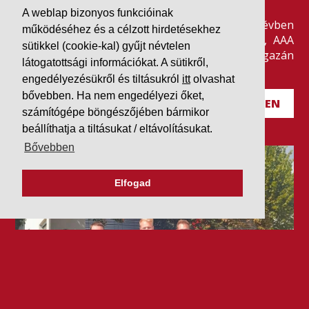
A weblap bizonyos funkcióinak
Szeretjük az ismétléseket: vállalatunk ebben az évben
működéséhez és a célzott hirdetésekhez
is elnyerte a Dun & Bradstreet legmagasabb, AAA
sütikkel (cookie-kal) gyűjt névtelen
pénzügyi minősítését, amire -valljuk be- igazán
látogatottsági információkat. A sütikről,
büszkék vagyunk.
engedélyezésükről és tiltásukról
itt
olvashat
bővebben. Ha nem engedélyezi őket,
BŐVEBBEN
számítógépe böngészőjében bármikor
beállíthatja a tiltásukat / eltávolításukat.
Bővebben
Elfogad