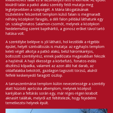
kívülről talán a patkó alakú szentély felől mutatja meg
legteljesebben a szépségét. A Mária látogatásának
tiszteletére felszentelt templom külső falain is megmaradt
néhány középkori faragás, a déli falon például láthatunk egy
ún. szalagfonatos Salamon-csomót, melynek a középkori
hiedelemvilág szerint bajelhárító, a gonosz erőket távol tartó
hatása volt.
A szentélybe belépve is jól látható, hol kezdődik a régebbi
épület, helyét szintváltozás is mutatja: az egyhajós templom
keleti végét alkotja a patkó alakú, belül háromkaréjos,
boltozott szentélyrész, ennek padlózata magasabban fekszik
a hajóénál. A hajó ékessége a körbefutó, fonatos-indás
díszítésű kőpadka, valamint az azon álló hat darab, az
oldalfalakba bekötött, gazdagon tagozott törzsű, alulról
felfelé keskenyedő faragott oszlop.
A tarnaszentmáriai templom külön nevezetessége a szentély
alatt húzódó aprócska altemplom, melynek középső
karéjában a feltárás során egy, már réges-régen kirabolt
aknasírt találtak, melyről azt feltételezik, hogy fejedelmi
temetkezési helynek épült.