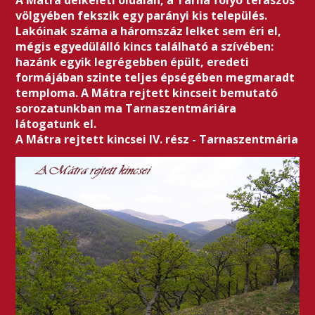
A Mátra délkeleti oldalán, a Tarna folyó teraszos
völgyében fekszik egy parányi kis település.
Lakóinak száma a háromszáz lelket sem éri el,
mégis egyedülálló kincs található a szívében:
hazánk egyik legrégebben épült, eredeti
formájában szinte teljes épségében megmaradt
temploma. A Mátra rejtett kincseit bemutató
sorozatunkban ma Tarnaszentmáriára
látogatunk el.
A Mátra rejtett kincsei IV. rész - Tarnaszentmária