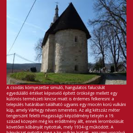
A csodás környezetbe simuló, hangulatos falucskát
egyedülálló értéket képviselő épített öröksége mellett egy
különös természeti kincse miatt is érdemes felkeresni: a
település határában található ugyanis egy miocén korú vulkáni
kúp, amely Várhegy néven ismeretes. Az alig kétszáz méter
tengerszint feletti magasságú képződmény tetején a 19.
század közepén még kis erődítmény állt, ennek lerombolását
követően kőbányát nyitottak, mely 1934-ig működött. A
bányászat nyitotta meg a kis vulkán kürtjét, ami igen vonzóvá