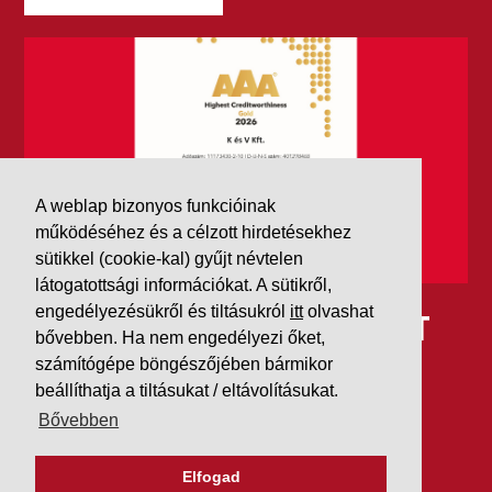
A weblap bizonyos funkcióinak
működéséhez és a célzott hirdetésekhez
sütikkel (cookie-kal) gyűjt névtelen
látogatottsági információkat. A sütikről,
engedélyezésükről és tiltásukról
itt
olvashat
IDÉN IS AAA MINŐSÍTÉST
bővebben. Ha nem engedélyezi őket,
KAPOTT A K&V A DUN &
számítógépe böngészőjében bármikor
beállíthatja a tiltásukat / eltávolításukat.
BRADSTREETTŐL
Bővebben
2026. július 21.
Elfogad