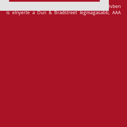
Szeretjük az ismétléseket: vállalatunk ebben az évben
is elnyerte a Dun & Bradstreet legmagasabb, AAA
pénzügyi minősítését, amire -valljuk be- igazán
büszkék vagyunk.
BŐVEBBEN