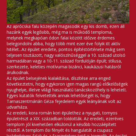
Az aprócska falu közepén magasodik egy kis domb, ezen áll
hazánk egyik legősibb, még ma is működő temploma,
melynek megkapóan ódon falai között időzve érdemes
belegondolni abba, hogy több mint ezer éve folyik itt aktív
hitélet...Az épület eredete, pontos építéstörténete máig sem
teljesen tisztázott, nagy valószínűséggel a 10. század utolsó
harmadában vagy a 10-11. század fordulóján épült; stílusa,
szerkezete, keleties motívumai bizánci, kaukázusi hatásról
árulkodnak.
Az épület belsejének kialakítása, díszítése arra enged
következtetni, hogy egykoron igen magas rangú előkelőségek
nyughelye, illetve világi használatú tanácskozóhely is lehetett.
Egyes kutatók felvetették annak lehetőségét is, hogy
Tarnaszentmárián Géza fejedelem egyik leányának volt az
udvarháza.
Az eredeti, kora román kori épülethez a nyugati, tornyos
épületrészt a XIX. században toldották. Az eredeti, ezeréves
templom jól kivehetően elkülönül a később hozzáépített
résztől. A templom ősi fényét és hangulatát a csupasz
kváderköves falak és a fazsindelyes tető is kiemelik. Az épület