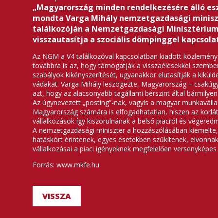
„
Magyarország minden rendelkezésére álló eszk
mondta Varga Mihály nemzetgazdasági miniszte
találkozóján a Nemzetgazdasági Minisztérium
visszautasítja a szociális dömpinggel kapcsola
Az NGM a V4 találkozóval kapcsolatban kiadott közleményé
továbbra is az, hogy támogatják a visszaélésekkel szembeni
szabályok kikényszerítését, ugyanakkor elutasítják a kiküld
vádakat. Varga Mihály leszögezte, Magyarország – csakúgy, 
azt, hogy az alacsonyabb tagállami bérszint által bármilye
Az úgynevezett „posting”-nak, vagyis a magyar munkavállal
Magyarország számára is elfogadhatatlan, hiszen az korlá
vállalkozások így kiszorulnának a belső piacról és véger
A nemzetgazdasági miniszter a hozzászólásában kiemelte
hatáskört érintenek, egyes esetekben szűkítenek, elvonna
vállalkozásai a piaci igényeknek megfelelően versenyképes
Forrás: www.mkfe.hu
VISSZA