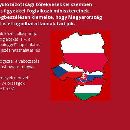
nyuló bizottsági törekvésekkel szemben –
s ügyekkel foglalkozó minisztereinek
megbeszélésen kiemelte, hogy Magyarország
t is elfogadhatatlannak tartjuk.
ok közös álláspontja
glaltakat is –, a
ömpinggel” kapcsolatos
ejezés használatát, és
ögezte, a változtatás
tást nyújtó magyar
amelyek nemzeti
a V4 országok
te hozzá.