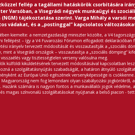
özzel fellép a tagállami hatáskörök csorbítására irá
r Varsóban, a Visegrádi négyek munkaügyi és szociáli
 (NGM) tájékoztatása szerint. Varga Mihály a varsói 
tos vádakat, és a „postinggal” kapcsolatos változásoka
ben kiemelte: a nemzetgazdasági miniszter közölte, a V4 tagország
 fellépést – így a V4 Fuvarozási Fórumon elfogadott deklarációban fo
etési irányelv tervezett módosítását és visszautasítják a „szociális d
mint a Visegrádi országok – visszautasítja a „szociális dömping” kif
n visszaélés vagy tisztességtelen verseny valósulna meg.
ók külföldi kiküldetésének tervezett módosításával kapcsolatban lesz
tozná a szolgáltatásnyújtás szabadságát, a határon átnyúló szolgálta
edményként az Európai Unió egészének versenyképessége is csökkenne.
, Magyarország nem fog lemondani olyan szabályozási jogkörökről, 
k. Hazánk számára is nagyon fontos a munkavállalói jogok védelme, 
 és magas színvonalú szolgáltatásokat nyújtanak a belső piacon - tet