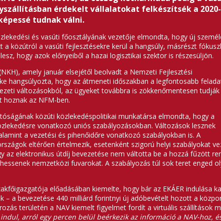
szállításban érdekelt vállalatokat felkészítsék a 2020-
képessé tudnak válni.
özlekedési és vasúti főosztályának vezetője elmondta, hogy új személ
 a közútról a vasúti fejlesztésekre kerül a hangsúly, másrészt fókus
esz, hogy azok előnyeiből a hazai logisztikai szektor is részesüljön.
(NKH), amely január elsejétől beolvadt a Nemzeti Fejlesztési
öke hangsúlyozta, hogy az átmeneti időszakban a legfontosabb felad
vezeti változásokból, az ügyeket továbbra is zökkenőmentesen tudják
atot hoznak az NFM-ben.
atóságának közúti közlekedéspolitikai munkatársa elmondta, hogy a
közlekedésre vonatkozó uniós szabályozásokban. Változások lesznek
valamint a vezetési és pihenőidőre vonatkozó szabályokban is. A
zágok eltérően értelmezik, esetenként szigorú helyi szabályokat veze
y az elektronikus útdíj bevezetése nem váltotta be a hozzá fűzött re
ezhessenek nemzetközi fuvarokat. A szabályozás túl sok teret enged 
szakfőigazgatója előadásában kiemelte, hogy bár az EKÁER indulása ka
– a bevezetése 440 milliárd forintnyi új adóbevételt hozott a közpon
ozás területén a NAV kiemelt figyelmet fordít a virtuális szállításo
ndul, arról egy percen belül beérkezik az információ a NAV-hoz, é