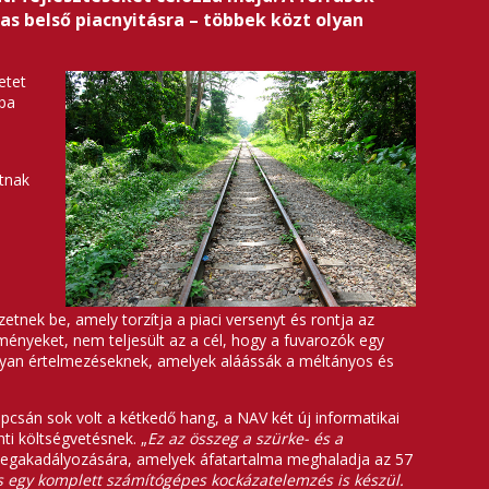
as belső piacnyitásra – többek közt olyan
etet
zba
atnak
tnek be, amely torzítja a piaci versenyt és rontja az
ményeket, nem teljesült az a cél, hogy a fuvarozók egy
olyan értelmezéseknek, amelyek aláássák a méltányos és
pcsán sok volt a kétkedő hang, a NAV két új informatikai
ti költségvetésnek. „
Ez az összeg a szürke- és a
k megakadályozására, amelyek áfatartalma meghaladja az 57
s egy komplett számítógépes kockázatelemzés is készül.