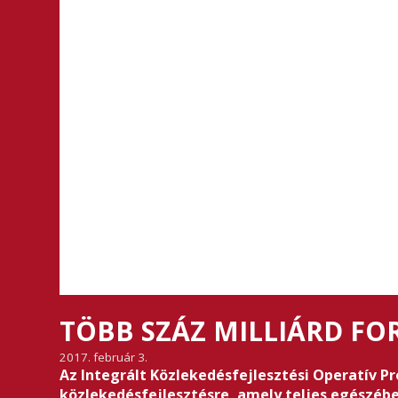
TÖBB SZÁZ MILLIÁRD FOR
2017. február 3.
Az Integrált Közlekedésfejlesztési Operatív Pr
közlekedésfejlesztésre, amely teljes egészébe