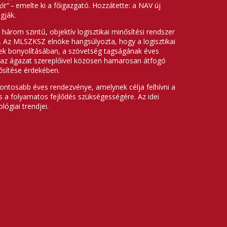
ót” –
emelte ki a főigazgató. Hozzátette: a NAV új
gják.
árom szintű, objektív logisztikai minősítési rendszer
lt. Az MLSZKSZ elnöke hangsúlyozta, hogy a logisztikai
ek bonyolításában, a szövetség tagságának éves
g az ágazat szereplőivel közösen hamarosan átfogó
rősítése érdekében.
fontosabb éves rendezvénye, amelynek célja felhívni a
és a folyamatos fejlődés szükségességére. Az idei
ógiai trendjei.