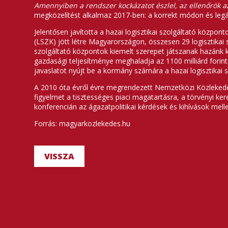
Amennyiben a rendszer kockázatot észlel, az ellenőrök az
megközelítést alkalmaz 2017-ben: a korrekt módon és legá
Jelentősen javította a hazai logisztikai szolgáltató közpo
(LSZK) jött létre Magyarországon, összesen 29 logisztikai 
szolgáltató központok kiemelt szerepet játszanak hazánk
gazdasági teljesítménye meghaladja az 1100 milliárd fori
javaslatot nyújt be a kormány számára a hazai logisztika
A 2010 óta évről évre megrendezett Nemzetközi Közlekedésl
figyelmet a tisztességes piaci magatartásra, a törvényi ke
konferencián az ágazatpolitikai kérdések és kihívások mell
Forrás: magyarkozlekedes.hu
VISSZA