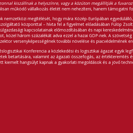
onnal kiszállnak a helyszínre, vagy a közúton megállítják a fuvaroz
lisan működő vállalkozás életét nem nehezíteni, hanem támogatni fo
ntok nemzetközi megítélését, hogy mára Közép-Európában egyedülálló, h
szolgáltató központtal – hívta fel a figyelmet előadásában Fülöp Zso
 külgazdasági kapcsolatainak előmozdításában és napi kereskedelmén
ntot, közel három százalékát adva ezzel a hazai GDP-nek. A szövetsé
i szektor versenyképességének további növelése és piacvédelmének e
ogisztikai Konferencia a közlekedési és logisztikai ágazat egyik leg
retek betartására, valamint az ágazati összefogás, az értékteremtés 
ett kiemelt hangsúlyt kapnak a gyakorlati megoldások és a jövő technol