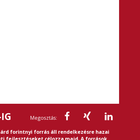
-IG
Megosztás:
rd forintnyi forrás áll rendelkezésre hazai
i fejlesztéseket célozza majd. A források