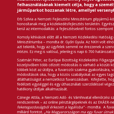
felhasználásának kiemelt célja, hogy a személy
járműparkot hozzanak létre, amellyel verseny
Erb Szilvia a Nemzeti Fejlesztési Minisztérium gépjármű-k
honosítanak meg a közlekedésfejlesztés területén. Egyrészt
kerül az intermodalitás: a fejlesztéseknél fontos szempont l
Komoly kihívások előtt áll a Nemzeti Közlekedési Hatóság 
Minisztériumba – mondta dr. Győri Gyula. Az NKH volt eln
azt tekintik, hogy az ügyfelek semmit ne érezzenek a szer
intézni. Ez meg is valósul, jelenleg is napi 6-700 határoz
Szatmári Péter, az Európai Bizottság Közlekedési Főigazg
közeljövőben több célzott módosítás is várható a közúti 
többek közt az útdíjra, a fuvarozói szakma gyakorlására, 
módosítások oka, hogy a közös szabályokat az egyes tagors
átláthatóságot a nemzetközi fuvarozásban. Kifejtette, hog
fedélzeti egységgel és egy úthasználati szerződéssel vég
hatékony útdíjak alkalmazását.
Czinege Attila, a Nemzeti Adó- és Vámhivatal ellenőrzési 
rendszerének – az online pénztárgépeknek és az EKÁER-nek 
feketegazdaságból érkezett a legálisba”
- mondta. A fuvar
milliárd forintot. „
Ha Magyarországon ma egy fuvar útnak i