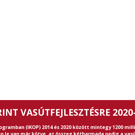
INT VASÚTFEJLESZTÉSRE 2020
ogramban (IKOP) 2014 és 2020 között mintegy 1200 milliá
n le van már kötve, az összeg kétharmada pedig a vasút