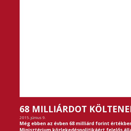
68 MILLIÁRDOT KÖLTENE
2015. június 9.
Még ebben az évben 68 milliárd forint értékbe
Minisztérium közlekedéspolitikáért felelős áll