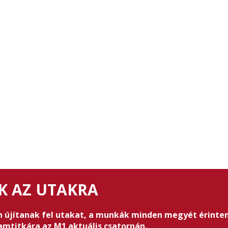
K AZ UTAKRA
n újítanak fel utakat, a munkák minden megyét érinten
amtitkára az M1 aktuális csatornán.