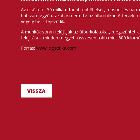
Az első tétel 50 milliárd forint, ebből első-, másod- és harm
hatszámjegyű utakat, ismertette az államtitkár. A tervek má
végéig be is fejeződik.
A munkák során felújítják az útburkolatokat, megszüntetik a
felújítások minden megyét, összesen több mint 500 kilomé
Forrás:
www.logisztika.com
VISSZA