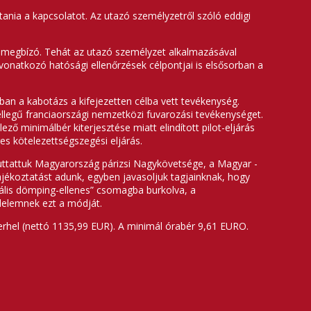
ítania a kapcsolatot. Az utazó személyzetről szóló eddigi
a megbízó. Tehát az utazó személyzet alkalmazásával
vonatkozó hatósági ellenőrzések célpontjai is elsősorban a
an a kabotázs a kifejezetten célba vett tevékenység.
llegű franciaországi nemzetközi fuvarozási tevékenységet.
ő minimálbér kiterjesztése miatt elindított pilot-eljárás
es kötelezettségszegési eljárás.
juttattuk Magyarország párizsi Nagykövetsége, a Magyar -
ájékoztatást adunk, egyben javasoljuk tagjainknak, hogy
iális dömping-ellenes” csomagba burkolva, a
zdelemnek ezt a módját.
terhel (nettó 1135,99 EUR). A minimál órabér 9,61 EURO.