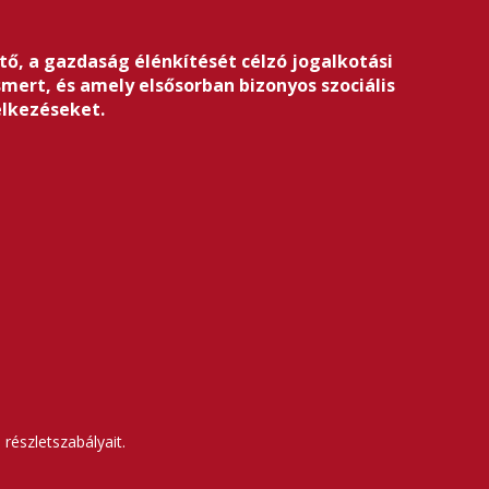
tő, a gazdaság élénkítését célzó jogalkotási
ert, és amely elsősorban bizonyos szociális
elkezéseket.
részletszabályait.