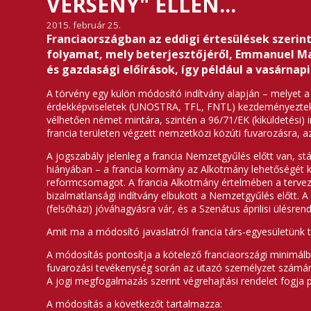
VERSENY" ELLEN...
2015. február 25.
Franciaországban az eddigi értesülések szerin
folyamat, mely beterjesztőjéről, Emmanuel Ma
és gazdasági előírások, így például a vasárna
A törvény egy külön módosító indítvány alapján – melyet a 
érdekképviseletek (UNOSTRA, TFL, FNTL) kezdeményeztek, 
vélhetően német mintára, szintén a 96/71/EK (kiküldetési) i
francia területen végzett nemzetközi közúti fuvarozásra, a
A jogszabály jelenleg a francia Nemzetgyűlés előtt van, s
hiányában – a francia kormány az Alkotmány lehetőségét k
reformcsomagot. A francia Alkotmány értelmében a terveze
bizalmatlansági indítvány elbukott a Nemzetgyűlés előtt. 
(felsőházi) jóváhagyásra vár, és a Szenátus áprilisi ülésren
Amit ma a módosító javaslatról francia társ-egyesületünk tá
A módosítás pontosítja a kötelező franciaországi minimálb
fuvarozási tevékenység során az utazó személyzet számá
A jogi megfogalmazás szerint végrehajtási rendelet fogja
A módosítás a következőt tartalmazza: