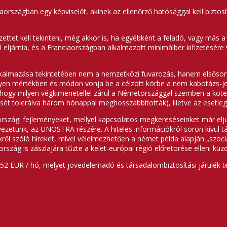
aországban egy képviselőt, akinek az ellenőrző hatósággal kell biztos
ttet kell tekinteni, még akkor is, ha egyébként a feladó, vagy más 
eljárnia, és a Franciaországban alkalmazott minimálbér kifizetésére 
alkalmazása tekintetében nem a nemzetközi fuvarozás, hanem elsősorb
lyen mértékben és módon vonja be a célzott körbe a nem kabotázs-je
hogy milyen végkimenetellel zárul a Németországgal szemben a kötelez
ését tolerálva három hónappal meghosszabbították), illetve az esetleg
országi fejleményeket, mellyel kapcsolatos megkereséseinket már el
vezetünk, az UNOSTRA részére. A hiteles információkról soron kívül t
kről szóló híreket, mivel vélelmezhetően a német példa alapján „szoc
ország is zászlajára tűzte a kelet-európai régió előretörése elleni kü
,52 EUR / hó, melyet jövedelemadó és társadalombiztosítási járulék 