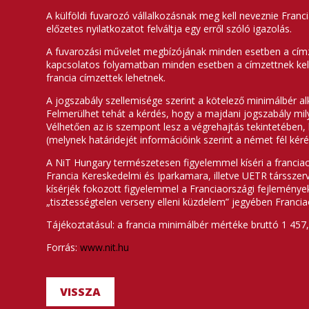
A külföldi fuvarozó vállalkozásnak meg kell neveznie Franci
előzetes nyilatkozatot felváltja egy erről szóló igazolás.
A fuvarozási művelet megbízójának minden esetben a címze
kapcsolatos folyamatban minden esetben a címzettnek kell 
francia címzettek lehetnek.
A jogszabály szellemisége szerint a kötelező minimálbér 
Felmerülhet tehát a kérdés, hogy a majdani jogszabály mi
Vélhetően az is szempont lesz a végrehajtás tekintetében, 
(melynek határidejét információink szerint a német fél kér
A NiT Hungary természetesen figyelemmel kíséri a francia
Francia Kereskedelmi és Iparkamara, illetve UETR társszer
kísérjék fokozott figyelemmel a Franciaországi fejleménye
„tisztességtelen verseny elleni küzdelem” jegyében Francia
Tájékoztatásul: a francia minimálbér mértéke bruttó 1 457
Forrás:
www.nit.hu
VISSZA