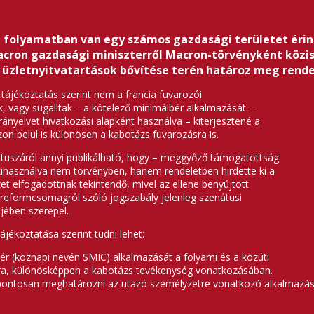
t folyamatban van egy számos gazdasági területet érin
cron gazdasági miniszterről Macron-törvényként közism
pi üzletnyitvatartások bővítése terén határoz meg rend
tájékoztatás szerint nem a francia fuvarozói
vagy sugalltak – a kötelező minimálbér alkalmazását –
rányelvet hivatkozási alapként használva – kiterjesztené a
zon belül is különösen a kabotázs fuvarozásra is.
tátuszáról annyi publikálható, hogy – meggyőző támogatottság
ihasználva nem törvényben, hanem rendeletben hirdette ki a
t elfogadottnak tekintendő, mivel az ellene benyújtott
A reformcsomagról szóló jogszabály jelenleg szenátusi
djében szerepel.
jékoztatása szerint tudni lehet:
ér (köznapi nevén SMIC) alkalmazását a folyami és a közúti
ra, különösképpen a kabotázs tevékenység vonatkozásában.
 pontosan meghatározni az utazó személyzetre vonatkozó alkalmazás 