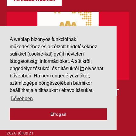
A weblap bizonyos funkcióinak
működéséhez és a célzott hirdetésekhez
sütikkel (cookie-kal) gyűjt névtelen
látogatottsági információkat. A sütikről,
engedélyezésükről és tiltásukról
itt
olvashat
bővebben. Ha nem engedélyezi őket,
számítógépe böngészőjében bármikor
IDÉN IS AAA MINŐSÍTÉST
beállíthatja a tiltásukat / eltávolításukat.
Bővebben
KAPOTT A K&V A DUN &
BRADSTREETTŐL
Elfogad
2026. július 21.