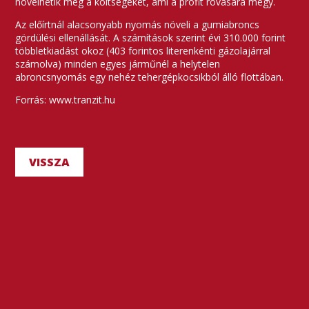
növelhetik meg a költségeket, ami a profit rovására megy.
Az előírtnál alacsonyabb nyomás növeli a gumiabroncs
gördülési ellenállását. A számítások szerint évi 310.000 forint
többletkiadást okoz (403 forintos literenkénti gázolajárral
számolva) minden egyes járműnél a helytelen
abroncsnyomás egy nehéz tehergépkocsikból álló flottában.
Forrás: www.tranzit.hu
VISSZA