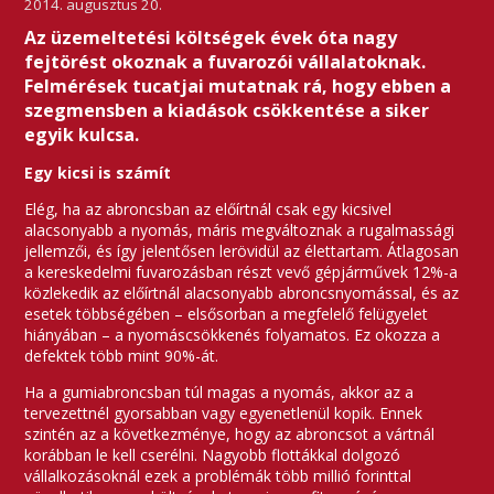
2014. augusztus 20.
Az üzemeltetési költségek évek óta nagy
fejtörést okoznak a fuvarozói vállalatoknak.
Felmérések tucatjai mutatnak rá, hogy ebben a
szegmensben a kiadások csökkentése a siker
egyik kulcsa.
Egy kicsi is számít
Elég, ha az abroncsban az előírtnál csak egy kicsivel
alacsonyabb a nyomás, máris megváltoznak a rugalmassági
jellemzői, és így jelentősen lerövidül az élettartam. Átlagosan
a kereskedelmi fuvarozásban részt vevő gépjárművek 12%-a
közlekedik az előírtnál alacsonyabb abroncsnyomással, és az
esetek többségében – elsősorban a megfelelő felügyelet
hiányában – a nyomáscsökkenés folyamatos. Ez okozza a
defektek több mint 90%-át.
Ha a gumiabroncsban túl magas a nyomás, akkor az a
tervezettnél gyorsabban vagy egyenetlenül kopik. Ennek
szintén az a következménye, hogy az abroncsot a vártnál
korábban le kell cserélni. Nagyobb flottákkal dolgozó
vállalkozásoknál ezek a problémák több millió forinttal