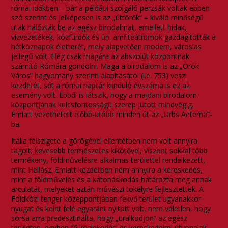
római időkben – bár a például szolgáló perzsák voltak ebben
szó szerint és jelképesen is az „úttörők” – kiváló minőségű
utak hálózták be az egész birodalmat, emellett hidak,
vízvezetékek, közfürdők és ún. amfiteátrumok gazdagították a
hétköznapok életterét, mely alapvetően modern, városias
jellegű volt. Elég csak magára az abszolút központnak
számító Rómára gondolni. Maga a birodalom is az „Örök
Város” hagyomány szerinti alapításától (i.e. 753) veszi
kezdetét, sőt a római naptár kiinduló évszáma is ez az
esemény volt. Ebből is látszik, hogy a majdani birodalom
központjának kulcsfontosságú szerep jutott mindvégig.
Emiatt vezethetett előbb-utóbb minden út az „Urbs Aeterna”-
ba.
Itália félszigete a görögével ellentétben nem volt annyira
tagolt, kevesebb természetes kikötővel, viszont sokkal több
termékeny, földművelésre alkalmas területtel rendelkezett,
mint Hellász. Emiatt kezdetben nem annyira a kereskedés,
mint a földművelés és a katonáskodás határozta meg annak
arculatát, melyeket aztán művészi tökélyre fejlesztettek. A
Földközi tenger középpontjában fekvő terület ugyanakkor
nyugat és kelet felé egyaránt nyitott volt, nem véletlen, hogy
sorsa arra predesztinálta, hogy „uralkodjon” az egész
területen, egyben fő közlekedési és kereskedelmi útvonalak