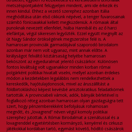
metszéspontjaként felügyeljen mindent, ami ide érkezik és
innen kiindul. Ehhez a vezető szerephez azonban Itália
meghódítása után első cikkünk népével, a tenger fuvarosainak
számító föníciaiakkal kellett megküzdeniük. A rómaiak által
punoknak nevezett ellenfelet, hiába Hannibál és az ő harci
elefántjai, végül sikeresen legyőzték. Ezzel együtt megnyílt az
út Nagy Sándor örökségének megszerzése felé is. A
hamarosan provinciák garmadájával szaporodó birodalom
azonban már nem volt ugyanaz, mint annak előtte. A
királyságot felváltó köztársaság helyébe hamarosan
beköszönt az egyeduralmat jelentő császárkor. Különösen
fontos kiváltság volt ugyanakkor minden korban római
polgárként politikai hivatalt viselni, mellyel azonban érdekes
módon a kezdetekben legalábbis nem rendelkezhettek a
kereskedők, hajótulajdonosok, mivel az áruszállítást a
földbirtokláshoz képest kevésbé arisztokratikus feladatkörnek
tartották. A provinciabeli vámok, adók, bányák bérletével is
foglalkozó réteg azonban hamarosan olyan gazdagságra tett
szert, hogy pénzemberekként befolyásuk rohamosan
megnőtt, és „lovagrend” néven végül komoly politikai
szerephez jutottak. A Római Birodalmat a szenátussal és a
lovagrenddel egyetértésben kormányzó, kenyérrel és cirkuszi
játékokkal kordában tartó, egymást követő, hódító császárok