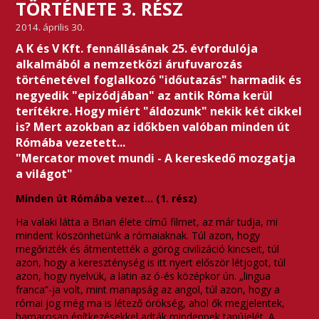
TÖRTÉNETE 3. RÉSZ
2014. április 30.
A K és V Kft. fennállásának 25. évfordulója
alkalmából a nemzetközi árufuvarozás
történetével foglalkozó "időutazás" harmadik és
negyedik "epizódjában" az antik Róma kerül
terítékre. Hogy miért "áldozunk" nekik két cikkel
is? Mert azokban az időkben valóban minden út
Rómába vezetett...
"Mercator movet mundi - A kereskedő mozgatja
a világot"
Minden út Rómába vezet… (1. rész)
Ha valaki látta a Brian élete című filmet, az már tudja, mi
mindent köszönhetünk a rómaiaknak. Túl azon, hogy
megőrizték és átmentették a görög civilizáció kincseit, túl
azon, hogy a kereszténység is itt nyert először létjogot, túl
azon, hogy nyelvük, a latin az ó-és középkor ún. „lingua
franca”-ja volt, mint manapság az angol, túl azon, hogy a
római jog még ma is létező örökség, ahol ők megjelentek,
hamarosan építkezésekkel adták mindennek tanújelét. A