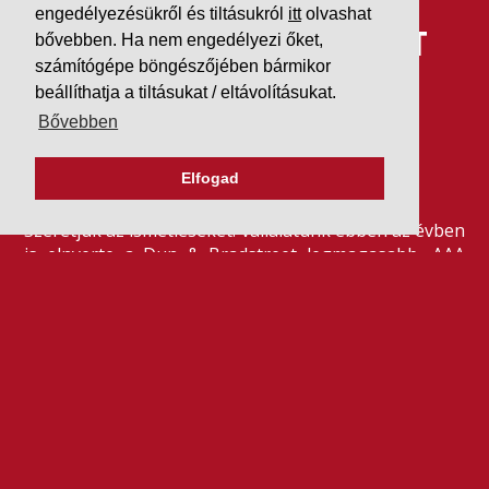
engedélyezésükről és tiltásukról
itt
olvashat
IDÉN IS AAA MINŐSÍTÉST
bővebben. Ha nem engedélyezi őket,
számítógépe böngészőjében bármikor
KAPOTT A K&V A DUN &
beállíthatja a tiltásukat / eltávolításukat.
BRADSTREETTŐL
Bővebben
Elfogad
2026. július 21.
Szeretjük az ismétléseket: vállalatunk ebben az évben
is elnyerte a Dun & Bradstreet legmagasabb, AAA
pénzügyi minősítését, amire -valljuk be- igazán
büszkék vagyunk.
BŐVEBBEN