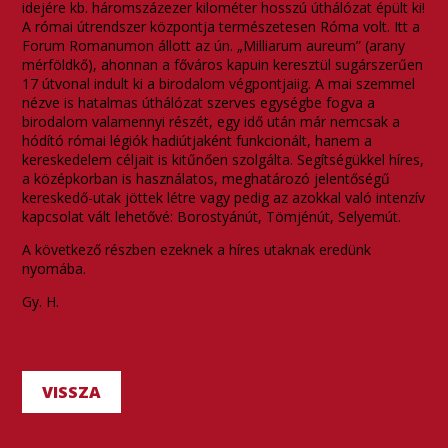
idejére kb. háromszázezer kilométer hosszú úthálózat épült ki!
A római útrendszer központja természetesen Róma volt. Itt a
Forum Romanumon állott az ún. „Milliarum aureum” (arany
mérföldkő), ahonnan a főváros kapuin keresztül sugárszerűen
17 útvonal indult ki a birodalom végpontjaiig. A mai szemmel
nézve is hatalmas úthálózat szerves egységbe fogva a
birodalom valamennyi részét, egy idő után már nemcsak a
hódító római légiók hadiútjaként funkcionált, hanem a
kereskedelem céljait is kitűnően szolgálta. Segítségükkel híres,
a középkorban is használatos, meghatározó jelentőségű
kereskedő-utak jöttek létre vagy pedig az azokkal való intenzív
kapcsolat vált lehetővé: Borostyánút, Tömjénút, Selyemút.
A következő részben ezeknek a híres utaknak eredünk
nyomába.
Gy. H.
VISSZA