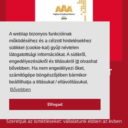
A weblap bizonyos funkcióinak
működéséhez és a célzott hirdetésekhez
sütikkel (cookie-kal) gyűjt névtelen
látogatottsági információkat. A sütikről,
engedélyezésükről és tiltásukról
itt
olvashat
bővebben. Ha nem engedélyezi őket,
IDÉN IS AAA MINŐSÍTÉST
számítógépe böngészőjében bármikor
KAPOTT A K&V A DUN &
beállíthatja a tiltásukat / eltávolításukat.
Bővebben
BRADSTREETTŐL
Elfogad
2026. július 21.
Szeretjük az ismétléseket: vállalatunk ebben az évben
is elnyerte a Dun & Bradstreet legmagasabb, AAA