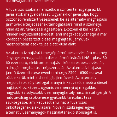
biztonságának növekedésével.
A fuvarozó szakma nemzetközi szinten támogatja az EU
javaslatok megvalósítását. Ugyanakkor javasolja, hogy
ösztönző rendszert vezessenek be az alternatív meghajtású
járművek elterjedésének támogatására mind a személyi,
mind az árufuvarozási ágazatban. Eközben el kell kerülni
minden kényszerintézkedést, ami megakadályozhatja a már
korábban beszerzett diesel meghajtású járművek
hasznosítását azok teljes életciklusa alatt.
Az alternatív hajtású tehergépjármű beszerzési ára ma még
lényegesen magasabb a diesel jármű áránál: LNG - plusz 30-
60 ezer euró, elektromos hajtás - kétszeres beszerzési ár,
hidrogén meghajtás - négszeres ár. Az alternatív hajtású
jármű üzemeltetése évente mintegy 2500 - 6500 euróval
többe kerül, mint a diesel gépjárműveké. Az alternatív
megoldások súly-térfogat aránya is kedvezőtlenebb a diesel-
hajtásokhoz képest, ugyanis valamennyi új megoldás
nagyobb és súlyosabb üzemanyagtartály használatát igényli. A
hatótávolság csökkenése gyakoribb tankolást tesz
szükségessé, ami kedvezőtlenül hat a fuvarozás
önköltségének alakulására. Növelni szükséges egyes
alternatív üzemanyagok használatának biztonságát is.