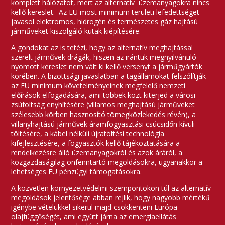
komplett hálózatot, mert az alternatív üzemanyagokra nincs
kellő kereslet. Az EU most minimum területi lefedettséget
javasol elektromos, hidrogén és természetes gáz hajtású
járműveket kiszolgáló kutak kiépítésére.
A gondokat az is tetézi, hogy az alternatív meghajtással
szerelt járművek drágák, hiszen az irántuk megnyilvánuló
nyomott kereslet nem vált ki kellő versenyt a járműgyártók
körében. A bizottsági javaslatban a tagállamokat felszólítják
az EU minimum követelményeinek megfelelő nemzeti
előírások elfogadására, ami többek közt kiterjed a városi
zsúfoltság enyhítésére (villamos meghajtású járműveket
szélesebb körben hasznosító tömegközlekedés révén), a
villanyhajtású járművek áramfogyasztási csúcsidőn kívüli
töltésére, a kábel nélküli újratöltési technológia
kifejlesztésére, a fogyasztók kellő tájékoztatására a
rendelkezésre álló üzemanyagokról és azok áráról, a
közgazdaságilag önfenntartó megoldásokra, ugyanakkor a
lehetséges EU pénzügyi támogatásokra.
A közvetlen környezetvédelmi szempontokon túl az alternatív
megoldások jelentősége abban rejlik, hogy nagyobb mértékű
igénybe vételükkel sikerül majd csökkenteni Európa
olajfüggőségét, ami együtt járna az emergiaellátás