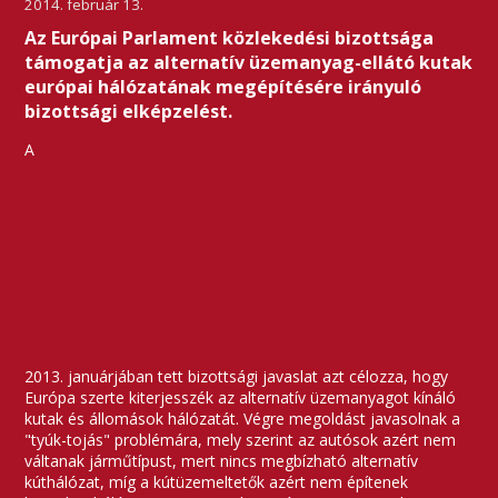
2014. február 13.
Az Európai Parlament közlekedési bizottsága
támogatja az alternatív üzemanyag-ellátó kutak
európai hálózatának megépítésére irányuló
bizottsági elképzelést.
A
2013. januárjában tett bizottsági javaslat azt célozza, hogy
Európa szerte kiterjesszék az alternatív üzemanyagot kínáló
kutak és állomások hálózatát. Végre megoldást javasolnak a
"tyúk-tojás" problémára, mely szerint az autósok azért nem
váltanak járműtípust, mert nincs megbízható alternatív
kúthálózat, míg a kútüzemeltetők azért nem építenek