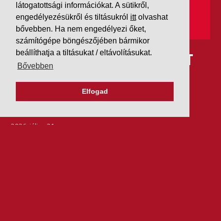
látogatottsági információkat. A sütikről,
engedélyezésükről és tiltásukról
itt
olvashat
bővebben. Ha nem engedélyezi őket,
számítógépe böngészőjében bármikor
beállíthatja a tiltásukat / eltávolításukat.
IDÉN IS AAA MINŐSÍTÉST
Bővebben
KAPOTT A K&V A DUN &
Elfogad
BRADSTREETTŐL
2026. július 21.
Szeretjük az ismétléseket: vállalatunk ebben az évben
is elnyerte a Dun & Bradstreet legmagasabb, AAA
pénzügyi minősítését, amire -valljuk be- igazán
büszkék vagyunk.
BŐVEBBEN