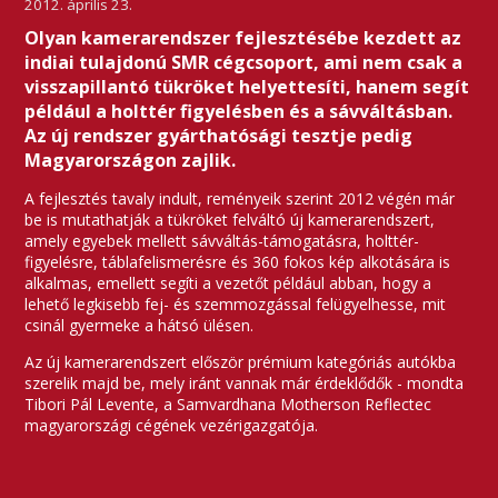
2012. április 23.
Olyan kamerarendszer fejlesztésébe kezdett az
indiai tulajdonú SMR cégcsoport, ami nem csak a
visszapillantó tükröket helyettesíti, hanem segít
például a holttér figyelésben és a sávváltásban.
Az új rendszer gyárthatósági tesztje pedig
Magyarországon zajlik.
A fejlesztés tavaly indult, reményeik szerint 2012 végén már
be is mutathatják a tükröket felváltó új kamerarendszert,
amely egyebek mellett sávváltás-támogatásra, holttér-
figyelésre, táblafelismerésre és 360 fokos kép alkotására is
alkalmas, emellett segíti a vezetőt például abban, hogy a
lehető legkisebb fej- és szemmozgással felügyelhesse, mit
csinál gyermeke a hátsó ülésen.
Az új kamerarendszert először prémium kategóriás autókba
szerelik majd be, mely iránt vannak már érdeklődők - mondta
Tibori Pál Levente, a Samvardhana Motherson Reflectec
magyarországi cégének vezérigazgatója.