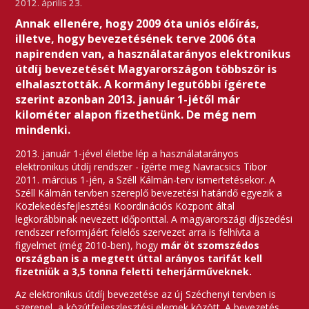
2012. április 23.
Annak ellenére, hogy 2009 óta uniós előírás,
illetve, hogy bevezetésének terve 2006 óta
napirenden van, a használatarányos elektronikus
útdíj bevezetését Magyarországon többször is
elhalasztották. A kormány legutóbbi ígérete
szerint azonban 2013. január 1-jétől már
kilométer alapon fizethetünk. De még nem
mindenki.
2013. január 1-jével életbe lép a használatarányos
elektronikus útdíj rendszer - ígérte meg Navracsics Tibor
2011. március 1-jén, a Széll Kálmán-terv ismertetésekor. A
Széll Kálmán tervben szereplő bevezetési határidő egyezik a
Közlekedésfejlesztési Koordinációs Központ által
legkorábbinak nevezett időponttal. A magyarországi díjszedési
rendszer reformjáért felelős szervezet arra is felhívta a
figyelmet (még 2010-ben), hogy
már öt szomszédos
országban is a megtett úttal arányos tarifát kell
fizetniük a 3,5 tonna feletti teherjárműveknek.
Az elektronikus útdíj bevezetése az új Széchenyi tervben is
szerepel, a közútfejleszlesztési elemek között. A bevezetés