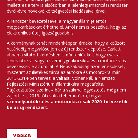
mellett ez a terv is elsősorban a jelenlegi (matricás) rendszer
évről-évre növekvő költségvetési kiadásaival érvel.
A rendszer bevezetésével a magyar állam jelentős
megtakarításokat érhetne el. Arról nem is beszélve, hogy az
elektronikus útdíj igazságosabb is.
A kormánynak tehát mindenképpen érdeke, hogy a kitűzött
határidőig megvalósuljon az új rendszer kiépítése. Ezalatt
abban a vitatott kérdésben is dönteniük kell, hogy csak a
teherautókra, vagy a személygépkocsikra és a motorokra is
bevezessék-e az útdíjat. A Népszabadság azon értesülését,
miszerint az illetékes tárca az autókra és motorokra már
2013-2014-ben tervezi a váltást, Völner Pál, a Nemzeti
Fejlesztési Minisztérium államtitkára megcáfolta.
Tájékoztatása szerint – bár a szakmai egyeztetés még nem
zajlott le -, 2013-tól csak a teherautókra, míg
a
személyautókra és a motorokra csak 2020-tól vezetik
be az új rendszert.
VISSZA