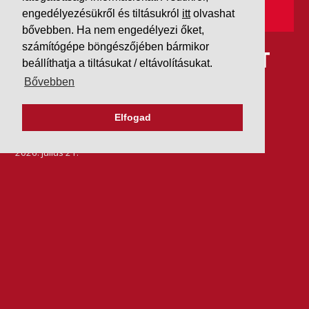
engedélyezésükről és tiltásukról
itt
olvashat
bővebben. Ha nem engedélyezi őket,
számítógépe böngészőjében bármikor
IDÉN IS AAA MINŐSÍTÉST
beállíthatja a tiltásukat / eltávolításukat.
KAPOTT A K&V A DUN &
Bővebben
BRADSTREETTŐL
Elfogad
2026. július 21.
Szeretjük az ismétléseket: vállalatunk ebben az évben
is elnyerte a Dun & Bradstreet legmagasabb, AAA
pénzügyi minősítését, amire -valljuk be- igazán
büszkék vagyunk.
BŐVEBBEN