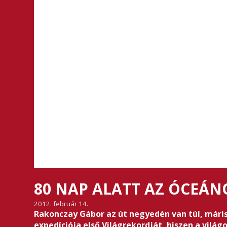
80 NAP ALATT AZ ÓCEÁN
2012. február 14.
Rakonczay Gábor az út negyedén van túl, máris v
expedíciója első Világrekordját, hiszen a világ