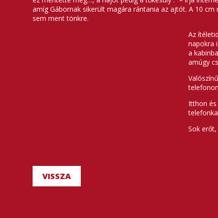
amíg Gábornak sikerült magára rántania az ajtót. A 10 cm m
sem ment tönkre.
Az ítélet
napokra i
a kabinba
amúgy csu
Valószínű
telefonon
Itthon és
telefonka
Sok erőt,
VISSZA