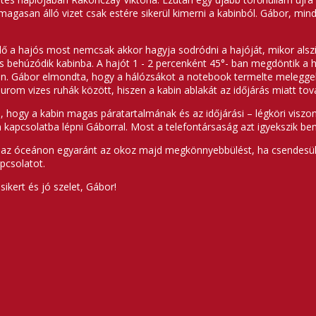
agasan álló vizet csak estére sikerül kimerni a kabinból. Gábor, min
idő a hajós most nemcsak akkor hagyja sodródni a hajóját, mikor alszi
s behúzódik kabinba. A hajót 1 - 2 percenként 45°- ban megdöntik a 
n. Gábor elmondta, hogy a hálózsákot a notebook termelte meleggel k
rom vizes ruhák között, hiszen a kabin ablakát az időjárás miatt tová
, hogy a kabin magas páratartalmának és az időjárási – légköri viszo
 kapcsolatba lépni Gáborral. Most a telefontársaság azt igyekszik bem
 az óceánon egyaránt az okoz majd megkönnyebbülést, ha csendesül a 
pcsolatot.
 sikert és jó szelet, Gábor!