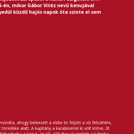
5-én, mikor Gábor Vitéz nevű kenujával
gyedül küzdő hajós napok óta szinte el sem
ondta, ahogy beleesett a vízbe és feljött a víz felszínére,
öredéke alatt. A kapitány a karabinerrel ki volt kötve, őt
lborította a kenut, így kb. 100 liter víz ömlött a kabinba,