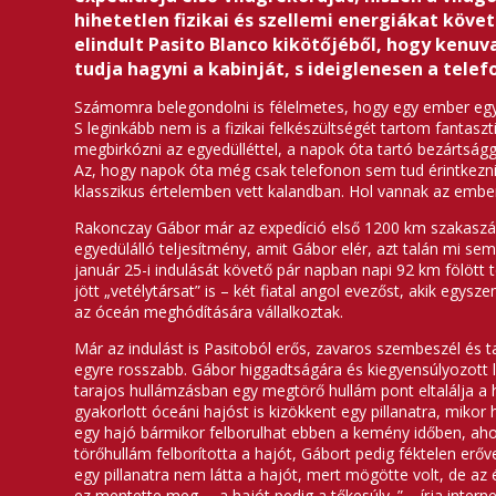
hihetetlen fizikai és szellemi energiákat köv
elindult Pasito Blanco kikötőjéből, hogy kenuv
tudja hagyni a kabinját, s ideiglenesen a telef
Számomra belegondolni is félelmetes, hogy egy ember egy 
S leginkább nem is a fizikai felkészültségét tartom fantas
megbirkózni az egyedülléttel, a napok óta tartó bezártságga
Az, hogy napok óta még csak telefonon sem tud érintkezni 
klasszikus értelemben vett kalandban. Hol vannak az ember 
Rakonczay Gábor már az expedíció első 1200 km szakaszába
egyedülálló teljesítmény, amit Gábor elér, azt talán mi s
január 25-i indulását követő pár napban napi 92 km fölött tel
jött „vetélytársat” is – két fiatal angol evezőst, akik egy
az óceán meghódítására vállalkoztak.
Már az indulást is Pasitoból erős, zavaros szembeszél és ta
egyre rosszabb. Gábor higgadtságára és kiegyensúlyozott le
tarajos hullámzásban egy megtörő hullám pont eltalálja a ha
gyakorlott óceáni hajóst is kizökkent egy pillanatra, mikor
egy hajó bármikor felborulhat ebben a kemény időben, ahog
törőhullám felborította a hajót, Gábort pedig féktelen erőv
egy pillanatra nem látta a hajót, mert mögötte volt, de az é
ez mentette meg…, a hajót pedig a tőkesúly .” – írja interne