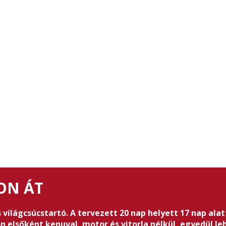
ON ÁT
ilágcsúcstartó. A tervezett 20 nap helyett 17 nap alatt
on elsőként kenuval, motor és vitorla nélkül, egyedül l