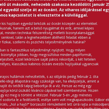
etelő út második, nehezebb szakasza kezdődött január 2
al egyedül szelje át az óceánt. Az viharos időjárással e
onos kapcsolatot is elvesztette a külvilággal.
kis hajóban egyedül birkózik az óceán közepén az elemekkel.
ztikusnak, hanem azt a belső nyugalmat és erőt, amivel képes
l, minden technikai felszereltség melletti bizonytalansággal.
senkivel, talán a legnehezebben átélhető feladat ebben a
fizikai, szellemi és pszichés teljesítményének határai?
n is fantasztikus teljesítményt nyújtott. Hogy milyen
em bizonyítja jobban, hogy megcsúfolva minden papírformát,
jesített, ezzel lekőrözve saját páros rekordját, s két hirtelen
személyes, klasszikus kabinos óceáni evezős hajójukkal ugyancsak
rajos hullámok nehezítették, s az időjárás pedig február 2. óta
lki-idegi állapotára nagy szüksége van, ha elképzeljük, amint a
jót és tetőtől talpig beborítja őt a víz. Persze az még egy
 hajója körül úszkáló kíváncsi cápával kell szembenéznie. Hiszen
y ez meg is történt a Vitézzel. Február 5-én „egy méretes
el sodorta le a fedélzetről, esélye sem volt megkapaszkodni. Gábor elm
rzés, „hol a hajó?” borzasztó rémületként lett úrrá rajta a másodperc t
tes naplójában Rakonczay Viktória. Ezután egy újabb törőhullám újra fe