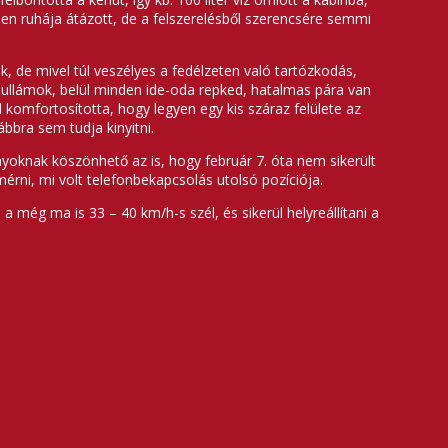
den ruhája átázott, de a felszerelésből szerencsére semmi
k, de mivel túl veszélyes a fedélzeten való tartózkodás,
hullámok, belül minden ide-oda repked, hatalmas pára van
omfortosította, hogy legyen egy kis száraz felülete az
bbra sem tudja kinyitni.
nyoknak köszönhető az is, hogy február 7. óta nem sikerült
érni, mi volt telefonbekapcsolás utolsó pozíciója.
még ma is 33 – 40 km/h-s szél, és sikerül helyreállítani a