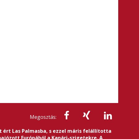
Megosztás:
 ért Las Palmasba, s ezzel máris felállította
ehajózott Európából a Kanári-szigetekre. A