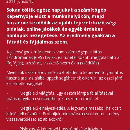
2011. június 15.
Sokan töltik egész napjukat a számítógép
képernyője előtt a munkahelyükön, majd
hazaérve kezdődik az újabb fejezet: közösségi
oldalak, online játékok és egyéb érdekes
honlapok nézegetése. Az eredmény gyakran a
fáradt és fájdalmas szem.
A jelenségnek már neve is van: számítógépes látás
szindrómának (CVS) hívják, és tünetei között megtalálható a
(fejfájás), a száraz, viszkető szem és a (szédülés).
Mivel sok szakmához nélkülözhetetlen a képernyő folyamatos
használata, az alábbi tippek segíthetnek elkerülni az ezzel járó
kellemetlenségeket:
- Megfelelő világítás. Egy asztali lámpa felállításával
máris nagyban csökkenthetjük a szem terhelését
- Megfelelő elhelyezkedés. A legkényelmesebb, ha kicsit
lefelé kell néznünk. Próbáljuk minimálisra csökkenteni a fény
visszaverődését az ablakokról!
- Pislogás. A képernyő hosszú nézése közben