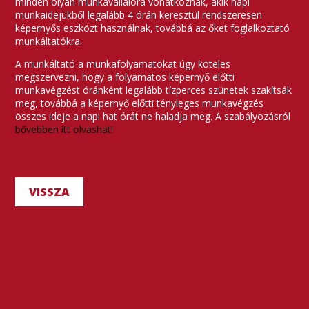
minden olyan munkavállalóra vonatkoznak, akik napi
munkaidejükből legalább 4 órán keresztül rendszeresen
képernyős eszközt használnak, továbbá az őket foglalkoztató
munkáltatókra.
A munkáltató a munkafolyamatokat úgy köteles
megszervezni, hogy a folyamatos képernyő előtti
munkavégzést óránként legalább tízperces szünetek szakítsák
meg, továbbá a képernyő előtti tényleges munkavégzés
összes ideje a napi hat órát ne haladja meg. A szabályozásról
bővebben itt olvashat!
VISSZA