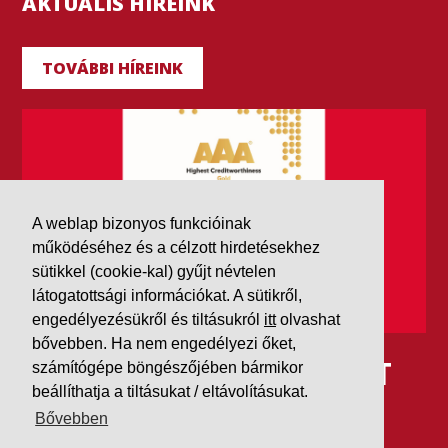
AKTUÁLIS HÍREINK
TOVÁBBI HÍREINK
A weblap bizonyos funkcióinak
működéséhez és a célzott hirdetésekhez
sütikkel (cookie-kal) gyűjt névtelen
látogatottsági információkat. A sütikről,
engedélyezésükről és tiltásukról
itt
olvashat
bővebben. Ha nem engedélyezi őket,
IDÉN IS AAA MINŐSÍTÉST
számítógépe böngészőjében bármikor
beállíthatja a tiltásukat / eltávolításukat.
KAPOTT A K&V A DUN &
Bővebben