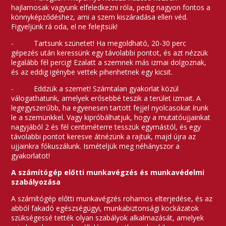
hajlamosak vagyunk elfeledkezni róla, pedig nagyon fontos a
könnyképződéshez, ami a szem kiszáradása ellen véd.
Figyeljünk rá oda, el ne felejtsük!
- Tartsunk szünetet! Ha megoldható, 20-30 perc
gépezés után keressünk egy távolabbi pontot, és azt nézzük
legalább fél percig! Ezalatt a szemnek más izmai dolgoznak,
és az eddig igénybe vettek pihenhetnek egy kicsit.
- Eddzük a szemet! Számtalan gyakorlat közül
válogathatunk, amelyek erősebbé teszik a terület izmait. A
legegyszerűbb, ha egyenesen tartott fejjel nyolcasokat írunk
le a szemünkkel. Vagy kipróbálhatjuk, hogy a mutatóujjainkat
nagyjából 2 és fél centiméterre tesszük egymástól, és egy
távolabbi pontot keresve átnézünk a rajtuk, majd újra az
ujjainkra fókuszálunk. Ismételjük meg néhányszor a
gyakorlatot!
A számítógép előtti munkavégzés és munkavédelmi
szabályozása
A számítógép előtti munkavégzés rohamos elterjedése, és az
abból fakadó egészségügyi, munkabiztonsági kockázatok
szükségessé tették olyan szabályok alkalmazását, amelyek