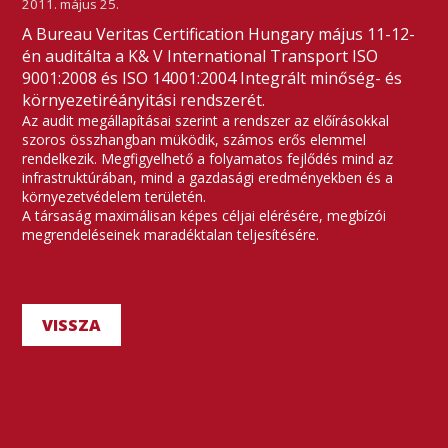
2011. május 25.
A Bureau Veritas Certification Hungary május 11-12-
én auditálta a K& V International Transport ISO
9001:2008 és ISO 14001:2004 Integrált minőség- és
környezetiréányitási rendszerét.
Az audit megállapításai szerint a rendszer az előírásokkal
szoros összhangban müködik, számos erős elemmel
rendelkezik. Megfigyelhető a folyamatos fejlődés mind az
infrastruktúrában, mind a gazdasági eredményekben és a
környezetvédelem területén.
A társaság maximálisan képes céljai elérésére, megbízói
megrendeléseinek maradéktalan teljesítésére.
VISSZA