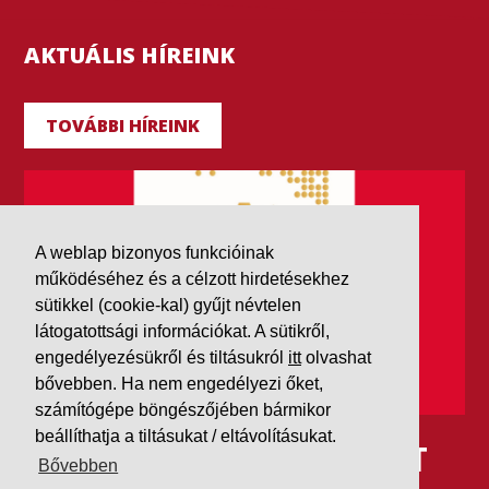
AKTUÁLIS HÍREINK
TOVÁBBI HÍREINK
A weblap bizonyos funkcióinak
működéséhez és a célzott hirdetésekhez
sütikkel (cookie-kal) gyűjt névtelen
látogatottsági információkat. A sütikről,
engedélyezésükről és tiltásukról
itt
olvashat
bővebben. Ha nem engedélyezi őket,
számítógépe böngészőjében bármikor
beállíthatja a tiltásukat / eltávolításukat.
IDÉN IS AAA MINŐSÍTÉST
Bővebben