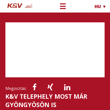
☰
HU ▼
Megosztás:
K&V TELEPHELY MOST MÁR
GYÖNGYÖSÖN IS