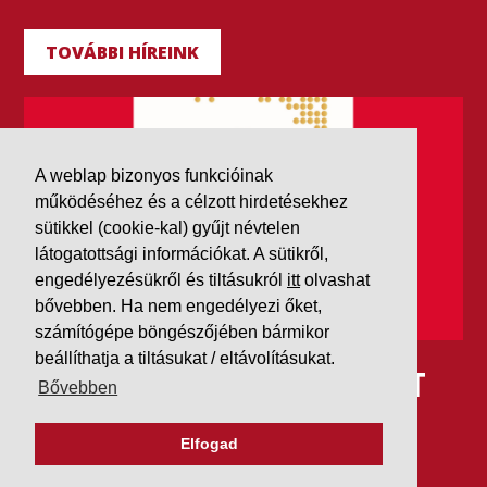
TOVÁBBI HÍREINK
A weblap bizonyos funkcióinak
működéséhez és a célzott hirdetésekhez
sütikkel (cookie-kal) gyűjt névtelen
látogatottsági információkat. A sütikről,
engedélyezésükről és tiltásukról
itt
olvashat
bővebben. Ha nem engedélyezi őket,
számítógépe böngészőjében bármikor
beállíthatja a tiltásukat / eltávolításukat.
IDÉN IS AAA MINŐSÍTÉST
Bővebben
KAPOTT A K&V A DUN &
Elfogad
BRADSTREETTŐL