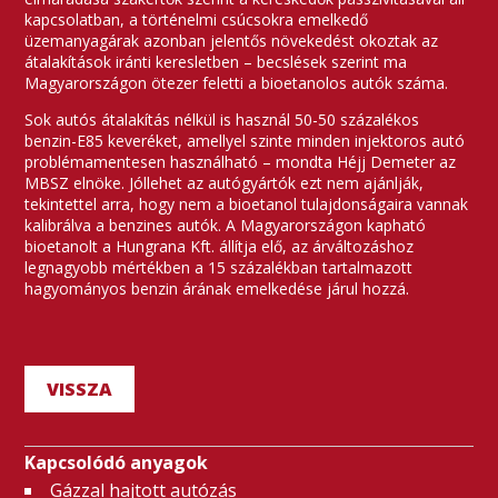
kapcsolatban, a történelmi csúcsokra emelkedő
üzemanyagárak azonban jelentős növekedést okoztak az
átalakítások iránti keresletben – becslések szerint ma
Magyarországon ötezer feletti a bioetanolos autók száma.
Sok autós átalakítás nélkül is használ 50-50 százalékos
benzin-E85 keveréket, amellyel szinte minden injektoros autó
problémamentesen használható – mondta Héjj Demeter az
MBSZ elnöke. Jóllehet az autógyártók ezt nem ajánlják,
tekintettel arra, hogy nem a bioetanol tulajdonságaira vannak
kalibrálva a benzines autók. A Magyarországon kapható
bioetanolt a Hungrana Kft. állítja elő, az árváltozáshoz
legnagyobb mértékben a 15 százalékban tartalmazott
hagyományos benzin árának emelkedése járul hozzá.
VISSZA
Kapcsolódó anyagok
Gázzal hajtott autózás