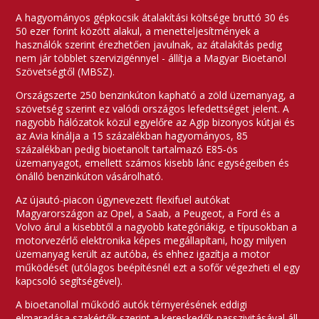
A hagyományos gépkocsik átalakítási költsége bruttó 30 és
50 ezer forint között alakul, a menetteljesítmények a
használók szerint érezhetően javulnak, az átalakítás pedig
nem jár többlet szervizigénnyel - állítja a Magyar Bioetanol
Szövetségtől (MBSZ).
Országszerte 250 benzinkúton kapható a zöld üzemanyag, a
szövetség szerint ez valódi országos lefedettséget jelent. A
nagyobb hálózatok közül egyelőre az Agip bizonyos kútjai és
az Avia kínálja a 15 százalékban hagyományos, 85
százalékban pedig bioetanolt tartalmazó E85-ös
üzemanyagot, emellett számos kisebb lánc egységeiben és
önálló benzinkúton vásárolható.
Az újautó-piacon úgynevezett flexifuel autókat
Magyarországon az Opel, a Saab, a Peugeot, a Ford és a
Volvo árul a kisebbtől a nagyobb kategóriákig, e típusokban a
motorvezérlő elektronika képes megállapítani, hogy milyen
üzemanyag került az autóba, és ehhez igazítja a motor
működését (utólagos beépítésnél ezt a sofőr végezheti el egy
kapcsoló segítségével).
A bioetanollal működő autók térnyerésének eddigi
elmaradása szakértők szerint a kereskedők passzivitásával áll