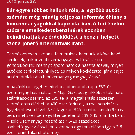
2010. június 28.
Bár egyre többet hallunk róla, a legtöbb autós
számára még mindig teljes az információhiány a
bioüzemanyagokkal kapcsolatban. A történelmi
csúcsra emelkedett benzinárak azonban
beindíthatják az érdeklődést a benzin helyett
szóba jöhető alternatívák iránt.
Természetesen azonnal felmerülnek bennünk a következő
kérdések, mikor zöld üzemanyagra való váltáson
gondolkodunk: mennyit spórolhatok a használatával, milyen
autókba tankolhatunk ilyet, és milyen kockázattal jár a saját
autóm átalakítása bioüzemanyag meghajtásúvá.
A hazánkban legelterjedtebb a bioetanol alapú E85-ös
üzemanyag használata. A Napi Gazdaság cikkében található
számítások szerint, az E85-tel a megtakarítás százezer
kilométeren elérheti a 400 ezer forintot, a mai benzinárak
figyelembevételével. Az átlagosan 345 forintba kerülő 95-ös
benzinnel szemben egy liter bioetanol 239-245 forintba kerül.
A zöld üzemanyag használata 15-20 százalékos
többletfogyasztással jár, azonban egy tankoláson így is 3-5
ezer forint takarítható meg.