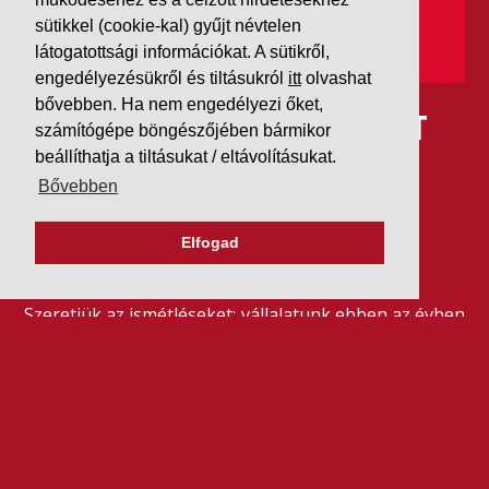
sütikkel (cookie-kal) gyűjt névtelen
látogatottsági információkat. A sütikről,
engedélyezésükről és tiltásukról
itt
olvashat
bővebben. Ha nem engedélyezi őket,
IDÉN IS AAA MINŐSÍTÉST
számítógépe böngészőjében bármikor
beállíthatja a tiltásukat / eltávolításukat.
KAPOTT A K&V A DUN &
Bővebben
BRADSTREETTŐL
Elfogad
2026. július 21.
Szeretjük az ismétléseket: vállalatunk ebben az évben
is elnyerte a Dun & Bradstreet legmagasabb, AAA
pénzügyi minősítését, amire -valljuk be- igazán
büszkék vagyunk.
BŐVEBBEN