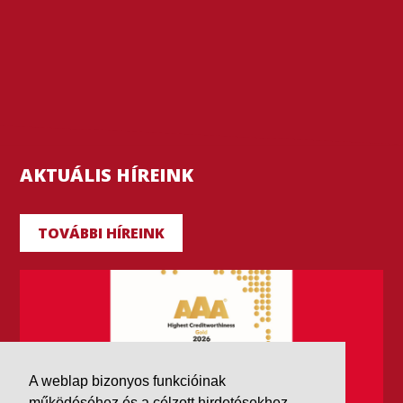
AKTUÁLIS HÍREINK
TOVÁBBI HÍREINK
A weblap bizonyos funkcióinak
működéséhez és a célzott hirdetésekhez