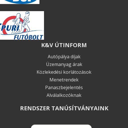
K&V ÚTINFORM
Autópálya díjak
Üzemanyag árak
Közlekedési korlátozások
Menetrendek
Panaszbejelentés
Alválalkozóknak
RENDSZER TANÚSÍTVÁNYAINK