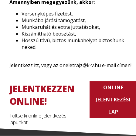
Amennyiben megegyezünk, akkor:
Versenyképes fizetést,
Munkába járási támogatást,
Munkaruhát és extra juttatásokat,
Kiszámítható beosztást,
Hosszú távú, biztos munkahelyet biztosítunk
neked.
Jelentkezz itt, vagy az oneletrajz@k-v.hu e-mail címen!
JELENTKEZZEN
ONLINE
ONLINE!
JELENTKEZÉSI
LAP
Töltse ki online jelentkezési
lapunkat!