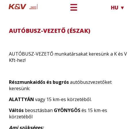
☰
HU ▼
Karrier
Autóbusz-Vezető (ÉSZAK)
AUTÓBUSZ-VEZETŐ (ÉSZAK)
AUTÓBUSZ-VEZETŐ munkatársakat keresünk a K és V
Kft-hez!
Részmunkaidős és bugrós
autóbuszvezetőket
keresünk:
ALATTYÁN
vagy 15 km-es körzetéből.
Váltós
beosztásban
GYÖNYGÖS
és 15 km-es
körzetéből
Ami szükséges: