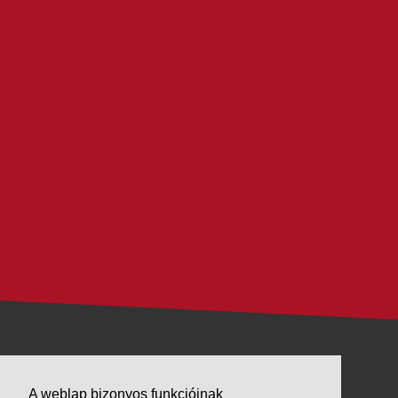
VÁLLALKOZÁSUNK
A weblap bizonyos funkcióinak