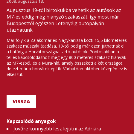
2008. augusztus 13.
Augusztus 19-től birtokukba vehetik az autósok az
M7-es eddig még hiányzó szakaszát, így most már
Budapesttől egészen Letenyéig autópályán
utazhatunk.
Már folyik a Zalakomár és Nagykanizsa közti 15,5 kilométeres
szakasz műszaki átadása, 19-től pedig már ezen juthatnak el
a határig a Horvátországba tartó autósok. Pontosabban a
teljes kapcsolódáshoz még egy 800 méteres szakasz hiányzik
az M7-esből, és a Mura-híd, amely összeköti a két országot,
de ezt már a horvátok építik. Várhatóan október közepén ez is
elkészül.
VISSZA
Kapcsolódó anyagok
Jövőre könnyebb lesz lejutni az Adriára