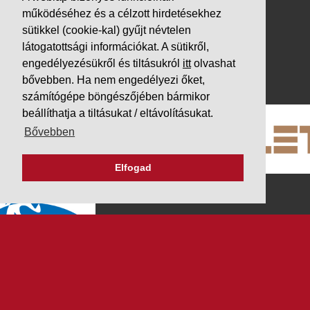
Letöltések
működéséhez és a célzott hirdetésekhez
Adatvédelem
sütikkel (cookie-kal) gyűjt névtelen
Impresszum
látogatottsági információkat. A sütikről,
engedélyezésükről és tiltásukról
itt
olvashat
PARTNEREINK
bővebben. Ha nem engedélyezi őket,
számítógépe böngészőjében bármikor
beállíthatja a tiltásukat / eltávolításukat.
Bővebben
Elfogad