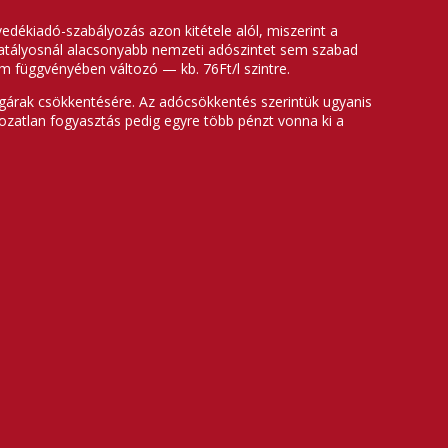
dékiadó-szabályozás azon kitétele alól, miszerint a
 hatályosnál alacsonyabb nemzeti adószintet sem szabad
 függvényében változó — kb. 76Ft/l szintre.
gárak csökkentésére. Az adócsökkentés szerintük ugyanis
ozatlan fogyasztás pedig egyre több pénzt vonna ki a