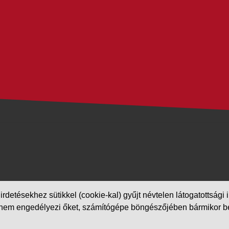
etésekhez sütikkel (cookie-kal) gyűjt névtelen látogatottsági in
m engedélyezi őket, számítógépe böngészőjében bármikor beállít