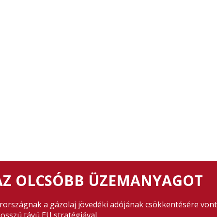
 AZ OLCSÓBB ÜZEMANYAGOT
arországnak a gázolaj jövedéki adójának csökkentésére vonta
hosszú távú EU stratégiával.