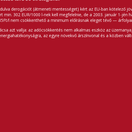
ulva derogációt (átmeneti mentességet) kért az EU-ban kötelező jöve
 min. 302 EUR/1000 l-nek kell megfelelnie, de a 2003. január 1-jén
5Ft/l nem csökkenthető a minimum előírásnak eleget tévő — árfolyam
nácsa azt vallja: az adócsökkentés nem alkalmas eszköz az üzemanya
nergiahatékonyságra, az egyre növekvő árszínvonal és a közben vált