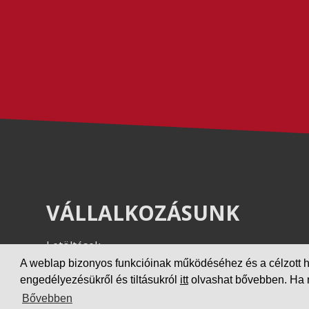
VÁLLALKOZÁSUNK
Letöltések
Adatvédelem
A weblap bizonyos funkcióinak működéséhez és a célzott hird
engedélyezésükről és tiltásukról
itt
olvashat bővebben. Ha ne
Impresszum
Bővebben