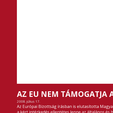
AZ EU NEM TÁMOGATJA
2008. július 17.
Az Európai Bizottság írásban is elutasította Magy
a kért intézkedés ellentétes lenne az általános és 