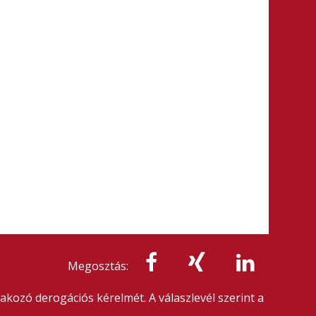
Megosztás:
kozó derogációs kérelmét. A válaszlevél szerint a