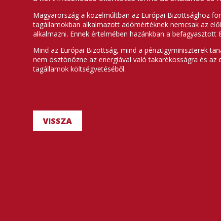
Magyarország a közelmúltban az Európai Bizottsághoz ford
tagállamokban alkalmazott adómértéknek nemcsak az előírt
alkalmazni. Ennek értelmében hazánkban a befagyasztott 8
Mind az Európai Bizottság, mind a pénzügyminiszterek ta
nem ösztönözne az energiával való takarékosságra és az e
tagállamok költségvetéséből.
VISSZA