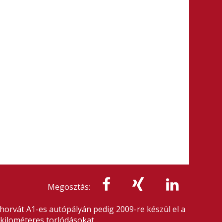
Megosztás:
ő horvát A1-es autópályán pedig 2009-re készül el a
kilométeres torlódásokat.