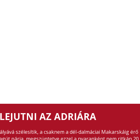
LEJUTNI AZ ADRIÁRA
ópályává szélesítik, a csaknem a dél-dalmáciai Makarskáig ér
agút párja, megszüntetve ezzel a nyaranként nem ritkán 20 