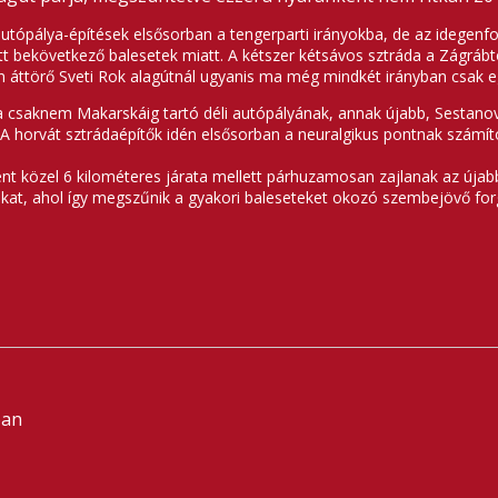
autópálya-építések elsősorban a tengerparti irányokba, de az idege
ott bekövetkező balesetek miatt. A kétszer kétsávos sztráda a Zágráb
gen áttörő Sveti Rok alagútnál ugyanis ma még mindkét irányban csak
a csaknem Makarskáig tartó déli autópályának, annak újabb, Sestano
 horvát sztrádaépítők idén elsősorban a neuralgikus pontnak számító
t közel 6 kilométeres járata mellett párhuzamosan zajlanak az újabb 
akat, ahol így megszűnik a gyakori baleseteket okozó szembejövő fo
ban