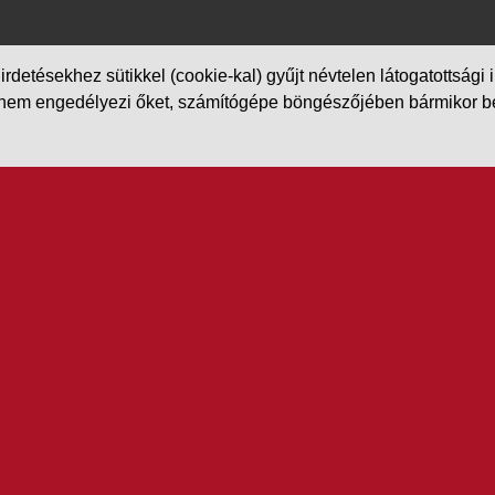
etésekhez sütikkel (cookie-kal) gyűjt névtelen látogatottsági in
m engedélyezi őket, számítógépe böngészőjében bármikor beállít