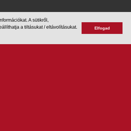
formációkat. A sütikről,
hatja a tiltásukat / eltávolításukat.
Elfogad