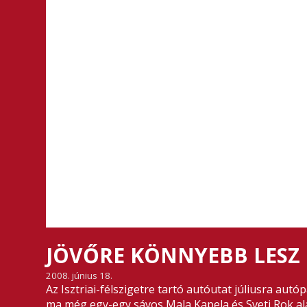
JÖVŐRE KÖNNYEBB LESZ 
2008. június 18.
Az Isztriai-félszigetre tartó autóutat júliusra aut
ma még egy-egy sávos Mala Kapela és Sveti Rok al