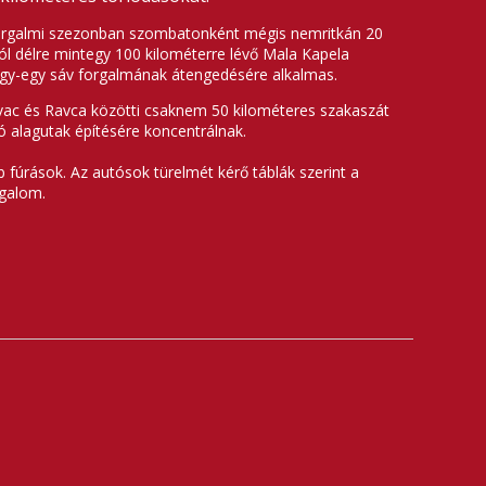
nforgalmi szezonban szombatonként mégis nemritkán 20
tól délre mintegy 100 kilométerre lévő Mala Kapela
 egy-egy sáv forgalmának átengedésére alkalmas.
vac és Ravca közötti csaknem 50 kilométeres szakaszát
 alagutak építésére koncentrálnak.
fúrások. Az autósok türelmét kérő táblák szerint a
rgalom.