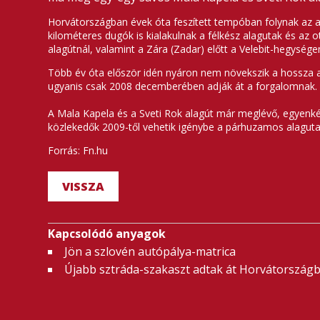
Horvátországban évek óta feszített tempóban folynak az 
kilométeres dugók is kialakulnak a félkész alagutak és az 
alagútnál, valamint a Zára (Zadar) előtt a Velebit-hegysé
Több év óta először idén nyáron nem növekszik a hossza 
ugyanis csak 2008 decemberében adják át a forgalomnak. A
A Mala Kapela és a Sveti Rok alagút már meglévő, egyenkén
közlekedők 2009-től vehetik igénybe a párhuzamos alagut
Forrás: Fn.hu
VISSZA
Kapcsolódó anyagok
Jön a szlovén autópálya-matrica
Újabb sztráda-szakaszt adtak át Horvátország