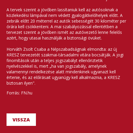
A tervek szerint a jövőben lassítaniuk kell az autósoknak a
közlekedési lámpával nem védett gyalogátkelőhelyek előtt. A
zebrák előtt 20 méterrel az autók sebességét 30 kilométer per
órára kell csökkenteni. A mai szabályozással ellentétben a
tervezet szerint a jövőben ismét az autóvezető lenne felelős
azért, hogy utasai használják a biztonsági övüket.
Horváth Zsolt Csaba a Népszabadságnak elmondta: az új
KRESZ tervezetét szakmai-társadalmi vitára bocsátják. A jogi
finomítások után a teljes jogszabályt ellenőriztetik
nyelvészekkel is, mert „ha van jogszabály, amelynek
valamennyi rendelkezése alatt mindenkinek ugyanazt kell
értenie, és az előírásait ugyanúgy kell alkalmaznia, a KRESZ
biztosan ilyen".
Forrás: FN.hu
VISSZA