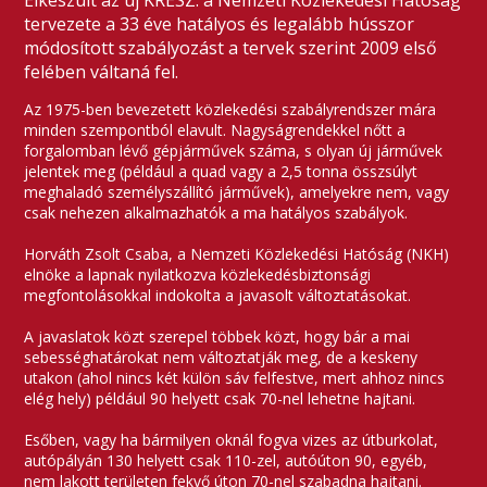
Elkészült az új KRESZ: a Nemzeti Közlekedési Hatóság
tervezete a 33 éve hatályos és legalább hússzor
módosított szabályozást a tervek szerint 2009 első
felében váltaná fel.
Az 1975-ben bevezetett közlekedési szabályrendszer mára
minden szempontból elavult. Nagyságrendekkel nőtt a
forgalomban lévő gépjárművek száma, s olyan új járművek
jelentek meg (például a quad vagy a 2,5 tonna összsúlyt
meghaladó személyszállító járművek), amelyekre nem, vagy
csak nehezen alkalmazhatók a ma hatályos szabályok.
Horváth Zsolt Csaba, a Nemzeti Közlekedési Hatóság (NKH)
elnöke a lapnak nyilatkozva közlekedésbiztonsági
megfontolásokkal indokolta a javasolt változtatásokat.
A javaslatok közt szerepel többek közt, hogy bár a mai
sebességhatárokat nem változtatják meg, de a keskeny
utakon (ahol nincs két külön sáv felfestve, mert ahhoz nincs
elég hely) például 90 helyett csak 70-nel lehetne hajtani.
Esőben, vagy ha bármilyen oknál fogva vizes az útburkolat,
autópályán 130 helyett csak 110-zel, autóúton 90, egyéb,
nem lakott területen fekvő úton 70-nel szabadna hajtani.