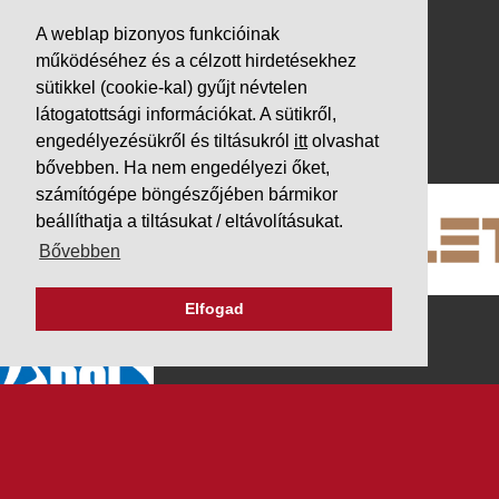
Letöltések
A weblap bizonyos funkcióinak
Adatvédelem
működéséhez és a célzott hirdetésekhez
sütikkel (cookie-kal) gyűjt névtelen
Impresszum
látogatottsági információkat. A sütikről,
PARTNEREINK
engedélyezésükről és tiltásukról
itt
olvashat
bővebben. Ha nem engedélyezi őket,
számítógépe böngészőjében bármikor
beállíthatja a tiltásukat / eltávolításukat.
Bővebben
Elfogad