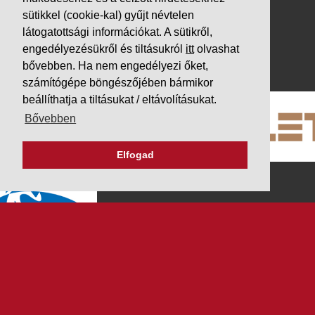
Adatvédelem
sütikkel (cookie-kal) gyűjt névtelen
látogatottsági információkat. A sütikről,
Impresszum
engedélyezésükről és tiltásukról
itt
olvashat
PARTNEREINK
bővebben. Ha nem engedélyezi őket,
számítógépe böngészőjében bármikor
beállíthatja a tiltásukat / eltávolításukat.
Bővebben
Elfogad