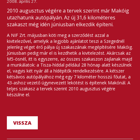
2008. április 27.
2010 augusztus végére a tervek szerint már Makóig
utazhatunk autópályán. Az új 31,6 kilométeres
szakaszt még idén júniusban elkezdik építeni.
A NIF Zrt. májusban köti meg a szerződést azzal a
kivitelezővel, amelyik a legjobb ajánlatot teszi a Szegednél
jelenleg véget érő pálya új szakaszának megépítésére Makóig.
Júniusban pedig már el is kezdhetik a kivitelezést. Akárcsak az
M5-ösnél, itt is egyszerre, az összes szakaszon zajlanak majd
a munkálatok: a Tisza-híddal például 28 hónap alatt készülnek
el, vagyis két nyár áll a hídépítők rendelkezésére. A kétszer
kétsávos autópályához még egy 7 kilométer hosszú főutat, a
43-ashoz vezető úgynevezett lekötést is építenek Makónál. A
teljes szakasz a tervek szerint 2010 augusztus végére
készülne el.
VISSZA