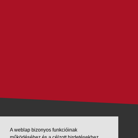
VÁLLALKOZÁSUNK
A weblap bizonyos funkcióinak
Letöltések
működéséhez és a célzott hirdetésekhez