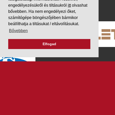
Impresszum
engedélyezésükről és tiltásukról
itt
olvashat
PARTNEREINK
bővebben. Ha nem engedélyezi őket,
számítógépe böngészőjében bármikor
beállíthatja a tiltásukat / eltávolításukat.
Bővebben
Elfogad