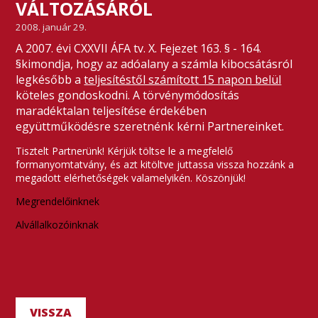
VÁLTOZÁSÁRÓL
2008. január 29.
A 2007. évi CXXVII ÁFA tv. X. Fejezet 163. § - 164.
§kimondja, hogy az adóalany a számla kibocsátásról
legkésőbb a
teljesítéstől számított 15 napon belül
köteles gondoskodni. A törvénymódosítás
maradéktalan teljesítése érdekében
együttműködésre szeretnénk kérni Partnereinket.
Tisztelt Partnerünk! Kérjük töltse le a megfelelő
formanyomtatvány, és azt kitöltve juttassa vissza hozzánk a
megadott elérhetőségek valamelyikén. Köszönjük!
Megrendelőinknek
Alvállalkozóinknak
VISSZA