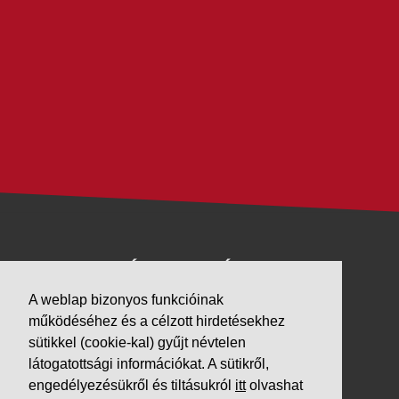
VÁLLALKOZÁSUNK
A weblap bizonyos funkcióinak
Letöltések
működéséhez és a célzott hirdetésekhez
Adatvédelem
sütikkel (cookie-kal) gyűjt névtelen
Impresszum
látogatottsági információkat. A sütikről,
engedélyezésükről és tiltásukról
itt
olvashat
PARTNEREINK