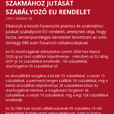
SZAKMÁHOZ JUTÁSÁT
SZABÁLYOZÓ EU RENDELET
2007. október 30.
Elkészült a közúti fuvarozók piachoz és szakmához
jutását szabályozó EU rendelet, amelynek célja, hogy
tiszta, versenysemleges kereteket teremtsen az unió
mintegy 580 ezer fuvarozó vállalkozásának.
Az EU bizottságának előrejelzése szerint 2000-hez képest
2020-ig az Unió szállítási teljesítménye - miközben az EU átlag
GDP-je 52 százalékkal emelkedik - 50 százalékkal,
utasforgalma 35 százalékkal nő.
Az áruszállítást vizsgálva a közúti 55 százalékkal, a vasúti 13
százalékkal, a partmenti tengeri szállítás 59 százalékkal, míg a
belvízi áruszállítás teljesítménye 28 százalékkal bővül. Az
utasforgalmat tekintve, a magánautó forgalom 36
százalékkal, a vasúti 19 százalékkal, míg a légi 108 százalékkal
emelkedik.
Az EU 580 ezer közúti vállalkozásának 95 százaléka 10-nél
kevesebbet foglalkoztató mikrovállalkozás. Ezért is fontos,