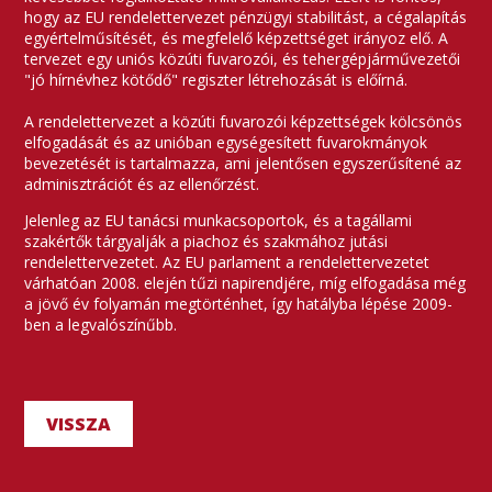
hogy az EU rendelettervezet pénzügyi stabilitást, a cégalapítás
egyértelműsítését, és megfelelő képzettséget irányoz elő. A
tervezet egy uniós közúti fuvarozói, és tehergépjárművezetői
"jó hírnévhez kötődő" regiszter létrehozását is előírná.
A rendelettervezet a közúti fuvarozói képzettségek kölcsönös
elfogadását és az unióban egységesített fuvarokmányok
bevezetését is tartalmazza, ami jelentősen egyszerűsítené az
adminisztrációt és az ellenőrzést.
Jelenleg az EU tanácsi munkacsoportok, és a tagállami
szakértők tárgyalják a piachoz és szakmához jutási
rendelettervezetet. Az EU parlament a rendelettervezetet
várhatóan 2008. elején tűzi napirendjére, míg elfogadása még
a jövő év folyamán megtörténhet, így hatályba lépése 2009-
ben a legvalószínűbb.
VISSZA