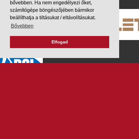
bővebben. Ha nem engedélyezi őket,
számítógépe böngészőjében bármikor
beállíthatja a tiltásukat / eltávolításukat.
Bővebben
Elfogad
K&V ÚTINFORM
Autópálya díjak