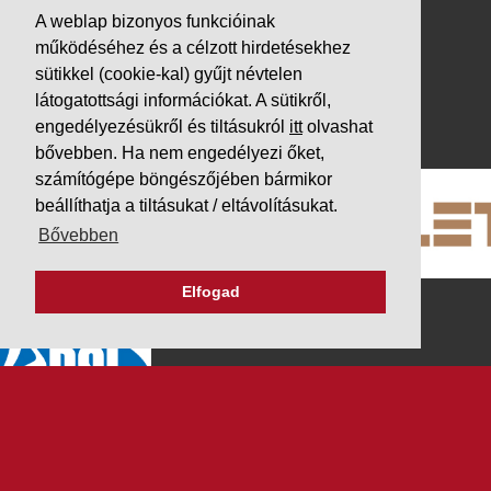
Letöltések
A weblap bizonyos funkcióinak
Adatvédelem
működéséhez és a célzott hirdetésekhez
sütikkel (cookie-kal) gyűjt névtelen
Impresszum
látogatottsági információkat. A sütikről,
PARTNEREINK
engedélyezésükről és tiltásukról
itt
olvashat
bővebben. Ha nem engedélyezi őket,
számítógépe böngészőjében bármikor
beállíthatja a tiltásukat / eltávolításukat.
Bővebben
Elfogad