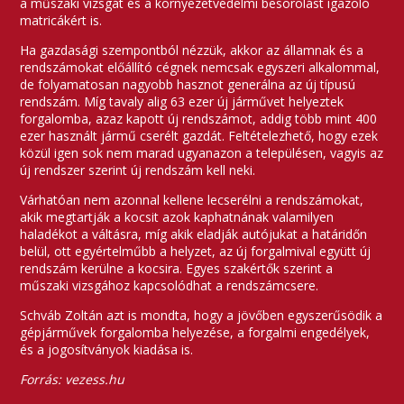
a műszaki vizsgát és a környezetvédelmi besorolást igazoló
matricákért is.
Ha gazdasági szempontból nézzük, akkor az államnak és a
rendszámokat előállító cégnek nemcsak egyszeri alkalommal,
de folyamatosan nagyobb hasznot generálna az új típusú
rendszám. Míg tavaly alig 63 ezer új járművet helyeztek
forgalomba, azaz kapott új rendszámot, addig több mint 400
ezer használt jármű cserélt gazdát. Feltételezhető, hogy ezek
közül igen sok nem marad ugyanazon a településen, vagyis az
új rendszer szerint új rendszám kell neki.
Várhatóan nem azonnal kellene lecserélni a rendszámokat,
akik megtartják a kocsit azok kaphatnának valamilyen
haladékot a váltásra, míg akik eladják autójukat a határidőn
belül, ott egyértelműbb a helyzet, az új forgalmival együtt új
rendszám kerülne a kocsira. Egyes szakértők szerint a
műszaki vizsgához kapcsolódhat a rendszámcsere.
Schváb Zoltán azt is mondta, hogy a jövőben egyszerűsödik a
gépjárművek forgalomba helyezése, a forgalmi engedélyek,
és a jogosítványok kiadása is.
Forrás: vezess.hu