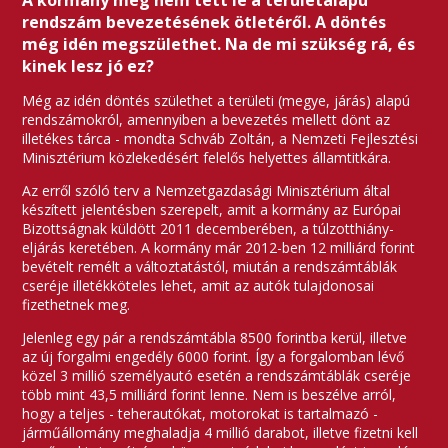
A kormány még nem tett le a területalapú
rendszám bevezetésének ötletéről. A döntés
még idén megszülethet. Na de mi szükség rá, és
kinek lesz jó ez?
Még az idén döntés születhet a területi (megye, járás) alapú
rendszámokról, amennyiben a bevezetés mellett dönt az
illetékes tárca - mondta Schváb Zoltán, a Nemzeti Fejlesztési
Minisztérium közlekedésért felelős helyettes államtitkára.
Az erről szóló terv a Nemzetgazdasági Minisztérium által
készített jelentésben szerepelt, amit a kormány az Európai
Bizottságnak küldött 2011 decemberében, a túlzotthiány-
eljárás keretében. A kormány már 2012-ben 12 milliárd forint
bevételt remélt a változtatástól, miután a rendszámtáblák
cseréje illetékköteles lehet, amit az autók tulajdonosai
fizethetnek meg.
Jelenleg egy pár a rendszámtábla 8500 forintba kerül, illetve
az új forgalmi engedély 6000 forint. Így a forgalomban lévő
közel 3 millió személyautó esetén a rendszámtáblák cseréje
több mint 43,5 milliárd forint lenne. Nem is beszélve arról,
hogy a teljes - teherautókat, motorokat is tartalmazó -
járműállomány meghaladja 4 millió darabot, illetve fizetni kell