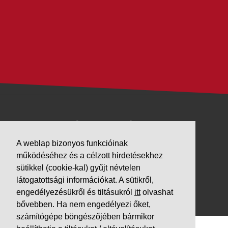
VÁLLALKOZÁSUNK
A weblap bizonyos funkcióinak
Letöltések
működéséhez és a célzott hirdetésekhez
Adatvédelem
sütikkel (cookie-kal) gyűjt névtelen
Impresszum
látogatottsági információkat. A sütikről,
engedélyezésükről és tiltásukról
itt
olvashat
PARTNEREINK
bővebben. Ha nem engedélyezi őket,
számítógépe böngészőjében bármikor