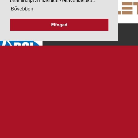
beállíthatja a tiltásukat / eltávolításukat.
Bővebben
Elfogad
K&V ÚTINFORM
Autópálya díjak
Üzemanyag árak
Közlekedési korlátozások