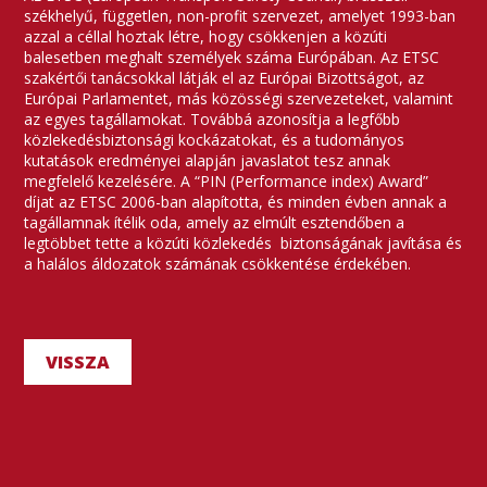
székhelyű, független, non-profit szervezet, amelyet 1993-ban
azzal a céllal hoztak létre, hogy csökkenjen a közúti
balesetben meghalt személyek száma Európában. Az ETSC
szakértői tanácsokkal látják el az Európai Bizottságot, az
Európai Parlamentet, más közösségi szervezeteket, valamint
az egyes tagállamokat. Továbbá azonosítja a legfőbb
közlekedésbiztonsági kockázatokat, és a tudományos
kutatások eredményei alapján javaslatot tesz annak
megfelelő kezelésére. A “PIN (Performance index) Award”
díjat az ETSC 2006-ban alapította, és minden évben annak a
tagállamnak ítélik oda, amely az elmúlt esztendőben a
legtöbbet tette a közúti közlekedés biztonságának javítása és
a halálos áldozatok számának csökkentése érdekében.
VISSZA