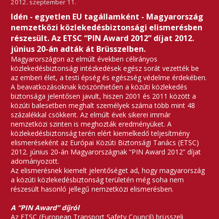
2012. szeptember 11.
Idén - egyetlen EU tagállamként - Magyarország
nemzetközi közlekedésbiztonsági elismerésben
részesült. Az ETSC “PIN Award 2012” díjat 2012.
június 20-án adták át Brüsszelben.
Magyarországon az elmúlt években célirányos
közlekedésbiztonsági intézkedések egész sorát vezették be
az emberi élet, a testi épség és egészség védelme érdekében.
A beavatkozásoknak köszönhetően a közúti közlekedés
biztonsága jelentősen javult, hiszen 2001 és 2011 között a
közúti balesetben meghalt személyek száma több mint 48
százalékkal csökkent. Az elmúlt évek sikerei immár
nemzetközi szinten is meghozták eredményüket. A
közlekedésbiztonság terén elért kiemelkedő teljesítmény
elismeréseként az Európai Közúti Biztonsági Tanács (ETSC)
2012. június 20-án Magyarországnak “PIN Award 2012” díjat
adományozott.
Az elismerésnek kiemelt jelentőséget ad, hogy magyarország
a közúti közlekedésbiztonság területén még soha nem
részesült hasonló jellegű nemzetközi elismerésben.
A “PIN Award” díjról
Az ETSC (European Transport Safety Council) brüsszeli